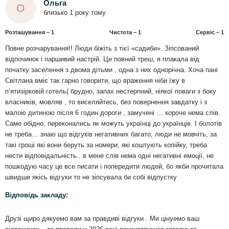
Ольга
О
близько 1 року тому
Розташування – 1
Чистота – 1
Сервіс – 1
Повне розчарування!! Люди біжіть з тієї «садиби». Зіпсований
відпочинок і паршивий настрій. Це повний треш, я плакала від
початку заселення з двома дітьми , одна з них однорічна. Хоча пані
Світлана вміє так гарно говорити, що враження ніби їжу в
пʼятизірковій готель( брудно, запах нестерпний, ніякої поваги з боку
власників, мовляв , то виселяйтесь, без повернення завдатку і з
малою дитиною після 6 годин дороги , замучені … короче нема слів.
Саме обідно, переконались як можуть українці до українців. І болотів
не треба… знаю що відгуків негативних багато, люди не мовчіть, за
такі гроші які вони беруть за номери, які коштують копійку, треба
нести відповідальність.. в мене слів нема одні негативні емоції, не
пошкодую часу це все писати і попередити людей, бо якби прочитала
швидше якісь відгуки то не зіпсувала би собі відпустку
Відповідь закладу:
Друзі щиро дякуемо вам за правдиві відгуки . Ми цінуемо ваш