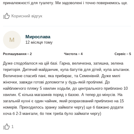
приналежності для туалету. Ми задоволені і точно повернемось ще.
Корисний відгук
Мирослава
М
12 місяця тому
Розташування – 2
Чистота – 4
Сервіс – 5
Дуже сподобалося на цій базі. Гарна, величезна, затишна, зелена
територія. Дитячий майданчик, купа батутів для дітей, купа альтанок.
Величезне спасибі пані, яка прибирає, та Семенівній. Дуже милі
жіночки, завжди готові допомогти у будь-якій проблемі. До
найближчого пляжу 5 хвилин ходьби, до центрального приблизно 10
хвилин. Є кілька магазинів поряд з базою. А тепер до мінусів. На
загальній кухні є один чайник, який розрахований приблизно на 15
номерів. Приходилось зранку займати чергу) ще б бажано додати
хоча б 2-3 мангали, бо теж треба було займати чергу)
1