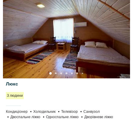
Люкс
З людини
Кондиціонер
Холодильник
Телевізор
Санвузол
Двоспальне ліжко
Односпальне ліжко
Дворівневе ліжко