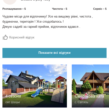
Розташування – 5
Чистота – 5
Сервіс – 5
Чудове місце для відпочинку! Усе на вищому рівні, чистота ,
будиночки, територія ! Усе сподобалось !
Дякую садибі за гарний прийом, відпочинок вдався .
Корисний відгук
Показати всі відгуки
4 сезони
Смерекова хата
смт Шацьк
с. Світязь