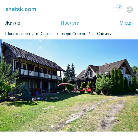
0
Житло
Послуги
Місця
Шацькі озера
c. Світязь
озеро Світязь
с. Світязь