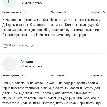
Н
12 місяця тому
Розташування – 5
Чистота – 5
Сервіс – 5
Хочу щиро подякувати за неймовірно гарний відпочинок комплексу
Дві доньки та син. Комфортно та затишно. Комплекс має чудовий
персонал який завжди готовий допомогти з будь-якими питаннями.
Рекомендую комплекс і обовʼязково сама сюди повернусь.
Корисний відгук
Галина
Г
12 місяця тому
Розташування – 3
Чистота – 1
Сервіс – 1
Почну з плюсів, їх небагато, на жаль.. це подвір'я, досить велика
гарна простора територія, зелено, є альтанки, лавочки, батути для
діток. Самі будиночки теж непогані, але чистота в них досить
відносна. Будьте готові, що в номері не буде рушників, жодного, а
також фена. Душ забитий і протікає, потрібно самим прибирати, щоб