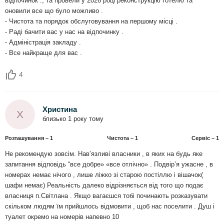
відпочинок ., та провели у 2026 році реконструкцію готелю та
оновили все що було можливо .
- Чистота та порядок обслуговування на першому місці .
- Раді бачити вас у нас на відпочинку .
- Адміністрація закладу .
- Все найкраще для вас .
4
Христина
Х
близько 1 року тому
Розташування – 1
Чистота – 1
Сервіс – 1
Не рекомендую зовсім. Навʼязливі власники , в яких на будь яке
запитання відповідь “все добре» «все отлічно» . Подвірʼя ужасне , в
номерах немає нічого , лише ліжко зі старою постіллю і вішачок(
шафи немає) Реальність далеко відрізняється від того що подає
власниця п.Світлана . Якщо вагаєшся тобі починають розказувати
скільком людям їм прийшлось відмовити , щоб нас поселити . Душ і
туалет окремо на номерів напевно 10