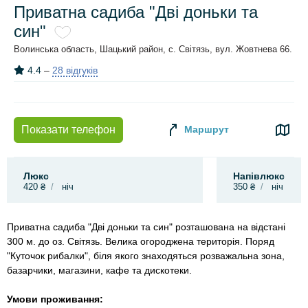
Приватна садиба "Дві доньки та
син"
Волинська область, Шацький район, с. Світязь, вул. Жовтнева 66.
4.4
–
28 відгуків
Маршрут
Показати телефон
Люкс
Напівлюкс
420 ₴
ніч
350 ₴
ніч
Приватна садиба "Дві доньки та син" розташована на відстані
300 м. до оз. Світязь. Велика огороджена територія. Поряд
"Куточок рибалки", біля якого знаходяться розважальна зона,
базарчики, магазини, кафе та дискотеки.
Умови проживання: