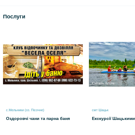
Послуги
с.Мельники (оз. Пісочне)
смт Шацьк
Оздоровчі чани та парна баня
Екскурсії Шацьким