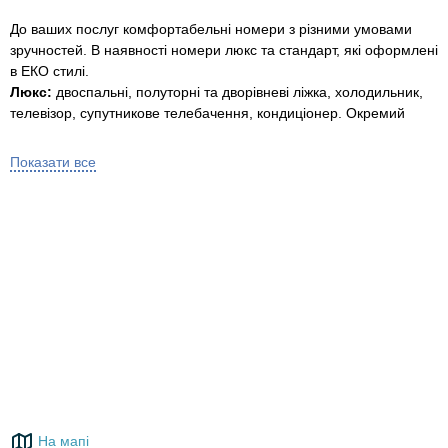
До ваших послуг комфортабельні номери з різними умовами
зручностей. В наявності номери люкс та стандарт, які оформлені
в ЕКО стилі.
Люкс:
двоспальні, полуторні та дворівневі ліжка, холодильник,
телевізор, супутникове телебачення, кондиціонер. Окремий
санвузол (душ, туалет, умивальник).
Напівлюкс:
двокімнатний 7-місний номер. В першій кімнаті
Показати все
двоспальне та односпальне ліжко. В другій кімнаті двоспальне
та дворівневе ліжко, холодильник, телевізор, супутникове
телебачення, санвузол (душ, туалет, умивальник).
Стандарт (2, 3-місні номери).
В номерах:
двоспальні та полуторні ліжка, телевізор,
супутникове телебачення. Загальний туалет на території
(зливний туалет та душ з гарячою та холодною водою).
Велика загальна кухня
(газові плити, електрочайник, мийка,
посуд, мультиварка).
Перед будинком велика крита тераса з столами та лавками.
Ціна:
Люкс - 420 грн/доба з людини.
На мапі