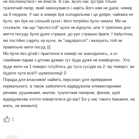
не послизнутися і не впасти. В сан. вузлі нас зустрів тільки
туалетний папір, який закінчувався і навіть його нам не дали, номер
на 4 людини. У нас в номері був холодильник і це добре, чайника не
було, він був на спільній кухні і його потрібно було чекати. Ми не
готували, так що "прєлєстєй" кухні не відчули, але ті тряпочки для
миття посуду були дуже страшні, до рук страшно брати. І бабулічки,
які постійно сидять на кухні, як "надзіратєлі" і вказують тобі як
правильно мити посуд (((
Ми були без дітей і практично в номері не знаходились, а от
сімейним парам з діткам думаю тут буде дуже не комфортно.. Хто
буде жити на 1 поверсі готуйтесь до туси сусідів на 2- му поверсі, ви
будете чути все!!! шумоізоляції 0
Порада для власників! найміть персонал для прибирання
нормального, а також забезпечте відвідувачів елементарними
речима: рушниками, милом, туалетним папером, феном, щоб
відвідувачам хотіло повертатися до вас! Бо у нас такого бажання, на
жаль, не виникло)
1