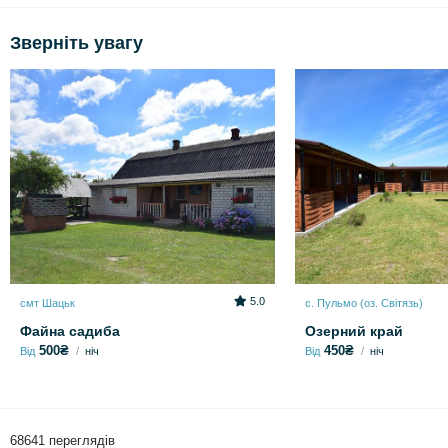
Зверніть увагу
5.0
смт Шацьк
с. Пульмо (оз. Світязь)
Файна садиба
Озерний край
500₴
450₴
Від
ніч
Від
ніч
68641 переглядів