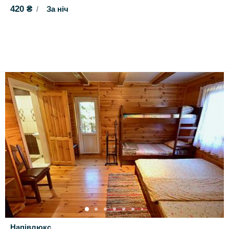
420 ₴
За ніч
Напівлюкс