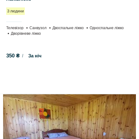
З людини
Телевізор
Санвузол
Двоспальне ліжко
Односпальне ліжко
Дворівневе ліжко
350 ₴
За ніч