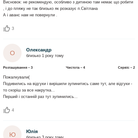
Висновок: не рекомендую, особливо з дитиною там немає що робити
, і до пляжу не так близько як розказує п.Світлана
А і аванс нам не повернули .
3
Олександр
О
близько 1 року тому
Розташування – 3
Чистота – 4
Сервіс – 2
Пожалкували(
Подивились на відгуки і вирішили зупинитись саме тут, але відгуки -
то скоріш за все накрутка...
Перший і останній раз тут зупинились...
4
Юлія
Ю
близько 3 року тому