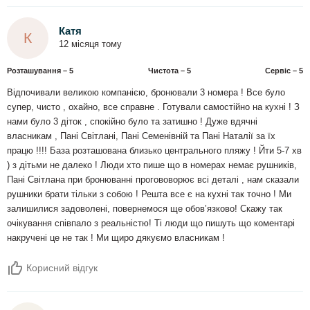
Катя
К
12 місяця тому
Розташування – 5
Чистота – 5
Сервіс – 5
Відпочивали великою компанією, бронювали 3 номера ! Все було
супер, чисто , охайно, все справне . Готували самостійно на кухні ! З
нами було 3 діток , спокійно було та затишно ! Дуже вдячні
власникам , Пані Світлані, Пані Семенівній та Пані Наталії за їх
працю !!!! База розташована близько центрального пляжу ! Йти 5-7 хв
) з дітьми не далеко ! Люди хто пише що в номерах немає рушників,
Пані Світлана при бронюванні прогововорює всі деталі , нам сказали
рушники брати тільки з собою ! Решта все є на кухні так точно ! Ми
залишилися задоволені, повернемося ще обовʼязково! Скажу так
очікування співпало з реальністю! Ті люди що пишуть що коментарі
накручені це не так ! Ми щиро дякуємо власникам !
Корисний відгук