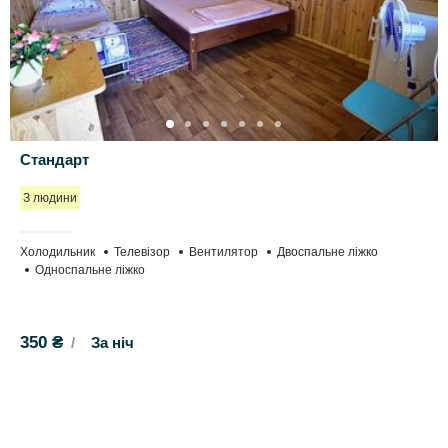
Стандарт
З людини
Холодильник
Телевізор
Вентилятор
Двоспальне ліжко
Односпальне ліжко
350 ₴
За ніч