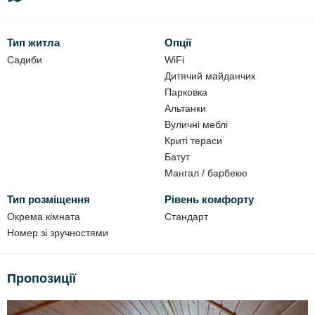
Напівлюкс - 350 грн/доба з людини.
Стандарт - 350 грн/доба з людини.
Тип житла
Опції
Можливі додаткові місця.
Садиби
WiFi
До ваших послуг:
Дитячий майданчик
Парковка
WIFI;
Альтанки
автостоянка;
Вуличні меблі
криті тераси;
Криті тераси
Батут
мангал;
Мангал / барбекю
шампура;
дитяча гірка;
Тип розміщення
Рівень комфорту
батут.
Окрема кімната
Стандарт
Номер зі зручностями
Пропозиції