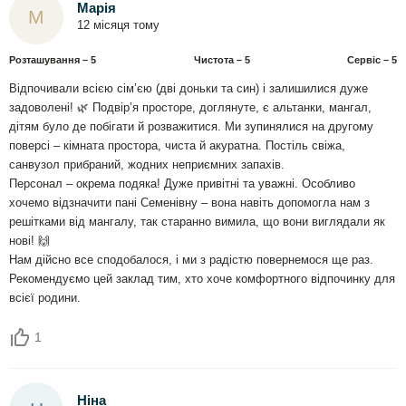
Марія
М
12 місяця тому
Розташування – 5
Чистота – 5
Сервіс – 5
Відпочивали всією сім’єю (дві доньки та син) і залишилися дуже
задоволені! 🌿 Подвір’я просторе, доглянуте, є альтанки, мангал,
дітям було де побігати й розважитися. Ми зупинялися на другому
поверсі – кімната простора, чиста й акуратна. Постіль свіжа,
санвузол прибраний, жодних неприємних запахів.
Персонал – окрема подяка! Дуже привітні та уважні. Особливо
хочемо відзначити пані Семенівну – вона навіть допомогла нам з
решітками від мангалу, так старанно вимила, що вони виглядали як
нові! 🙌
Нам дійсно все сподобалося, і ми з радістю повернемося ще раз.
Рекомендуємо цей заклад тим, хто хоче комфортного відпочинку для
всієї родини.
1
Ніна