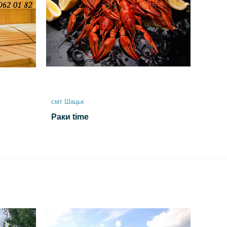
смт Шацьк
Раки time