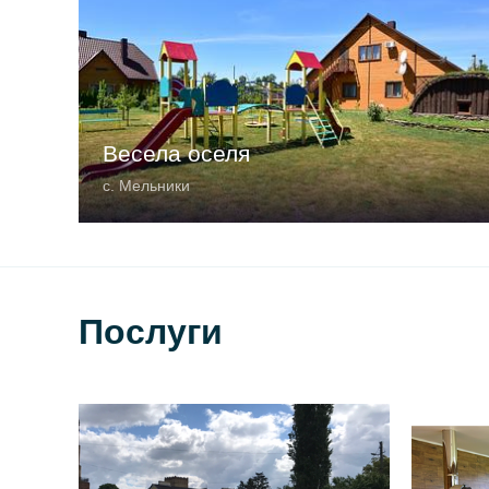
Весела оселя
с. Мельники
Послуги