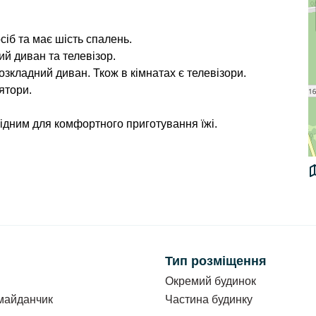
сіб та
має шість спалень.
ий диван та телевізор.
 розкладний диван. Ткож в кімнатах є телевізори.
ятори.
ідним для комфортного приготування їжі.
н/доба.
сіб.
ром, один з вентилятором. Кожен номер має
Тип розміщення
ли (душ, туалет, умивальник). В кожному номері є
Окремий будинок
ізори.
майданчик
Частина будинку