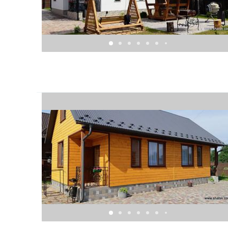
Мангали
Альтанки
Гойдалка
Дитяча пісочниця
Магазин 100 і 180м
Поруч кафе
На території садиби є відгороджений забором ста
До озера Пісочне 700м.