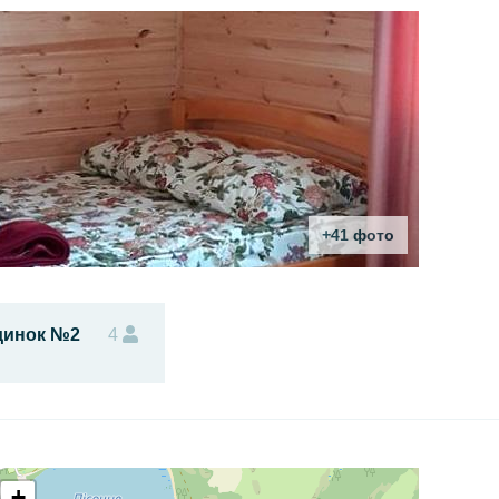
+41 фото
динок №2
4
+