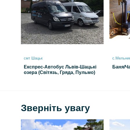
смт Шацьк
с.Мельник
Експрес-Автобус Львів-Шацькі
Баня/Ча
озера (Світязь, Гряда, Пульмо)
Зверніть увагу