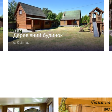
Дерев'яний будинок
с. Світязь