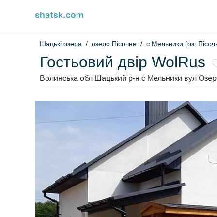
Шацькі озера
озеро Пісочне
с.Мельники (оз. Пісоч
Гостьовий двір WolRus
Волинська обл Шацький р-н с Мельники вул Озер