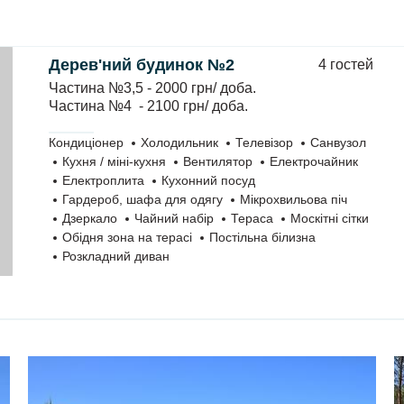
Дерев'ний будинок №2
4 гостей
Частина №3,5 - 2000 грн/ доба.
Частина №4 - 2100 грн/ доба.
Кондиціонер
Холодильник
Телевізор
Санвузол
Кухня / міні-кухня
Вентилятор
Електрочайник
Електроплита
Кухонний посуд
Гардероб, шафа для одягу
Мікрохвильова піч
Дзеркало
Чайний набір
Тераса
Москітні сітки
Обідня зона на терасі
Постільна білизна
Розкладний диван