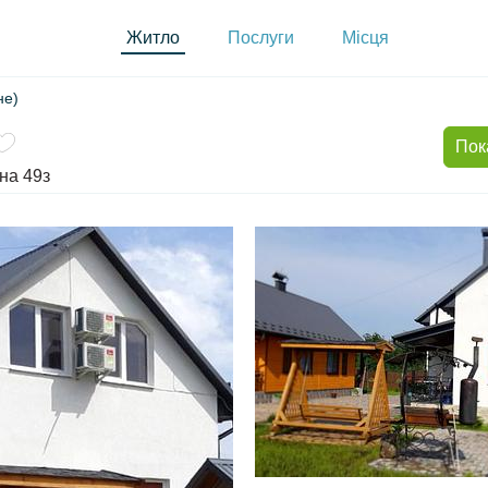
Житло
Послуги
Місця
не)
Пок
на 49з