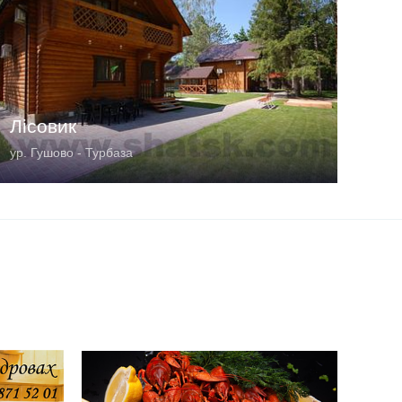
Лісовик
ур. Гушово - Турбаза