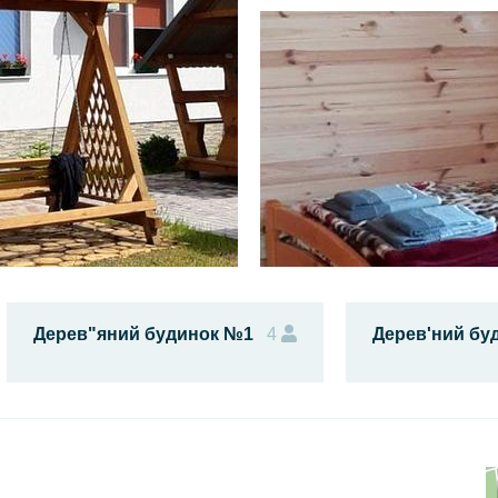
Дерев"яний будинок №1
4
Дерев'ний бу