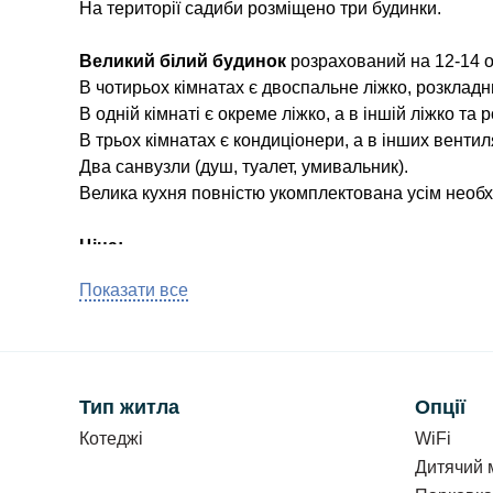
На території садиби розміщено три будинки.
Великий білий будинок
розрахований на 12-14 о
В чотирьох кімнатах є двоспальне ліжко, розкладн
В одній кімнаті є окреме ліжко, а в іншій ліжко та
В трьох кімнатах є кондиціонери, а в інших вентил
Два санвузли (душ, туалет, умивальник).
Велика кухня повністю укомплектована усім необх
Ціна:
Весь будинок
- 7000 грн/доба.
Показати все
Є можливість зняти лише перший поверх - 3000 гр
Мінімум дві доби.
Дерев’яний будинок №1 розрахований на 4-6 о
В будинку є два номери. Один номер з кондиціоне
Тип житла
Опції
окремі кухні (повністю укомплектовані), та санвуз
Котеджі
WiFi
двоспальне ліжко та два розкладних дивани, телев
Дитячий 