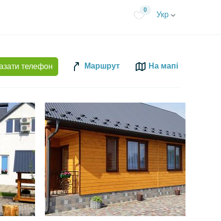
0
Укр
Маршрут
На мапі
азати телефон