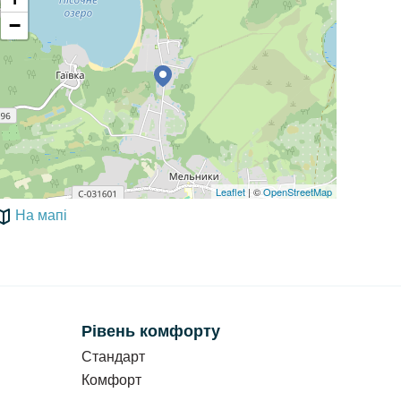
−
Leaflet
| ©
OpenStreetMap
На мапі
Рівень комфорту
Стандарт
Комфорт