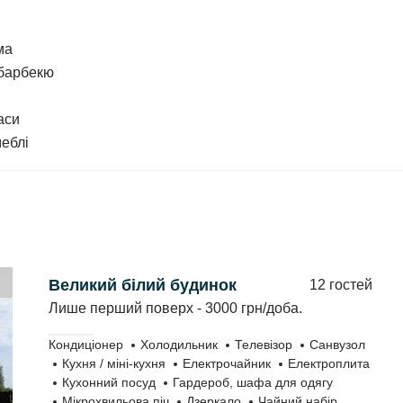
ма
 барбекю
аси
меблі
 вхід, кухню та санвузол. В номері є двоспальне
 Є все необхідне для приготування їжі. Кожен
и.
Великий білий будинок
12 гостей
Лише перший поверх - 3000 грн/доба.
Кондиціонер
Холодильник
Телевізор
Санвузол
Кухня / міні-кухня
Електрочайник
Електроплита
Кухонний посуд
Гардероб, шафа для одягу
Мікрохвильова піч
Дзеркало
Чайний набір