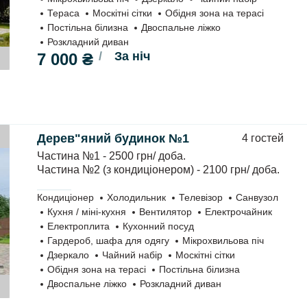
Тераса
Москітні сітки
Обідня зона на терасі
Постільна білизна
Двоспальне ліжко
Розкладний диван
За ніч
7 000 ₴
Дерев"яний будинок №1
4 гостей
вок.
Частина №1 - 2500 грн/ доба.
Частина №2 (з кондиціонером) - 2100 грн/ доба.
Кондиціонер
Холодильник
Телевізор
Санвузол
Кухня / міні-кухня
Вентилятор
Електрочайник
Електроплита
Кухонний посуд
Гардероб, шафа для одягу
Мікрохвильова піч
Дзеркало
Чайний набір
Москітні сітки
Обідня зона на терасі
Постільна білизна
Двоспальне ліжко
Розкладний диван