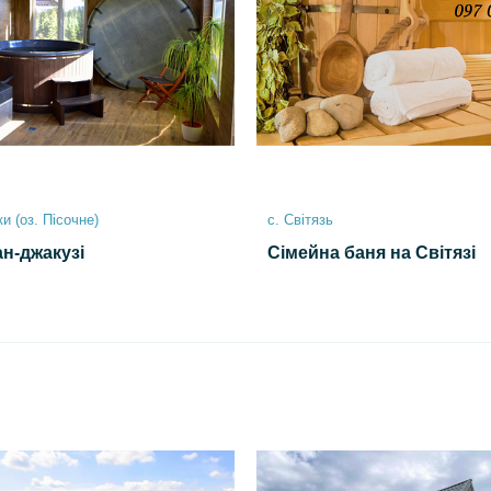
и (оз. Пісочне)
с. Світязь
н-джакузі
Сімейна баня на Світязі