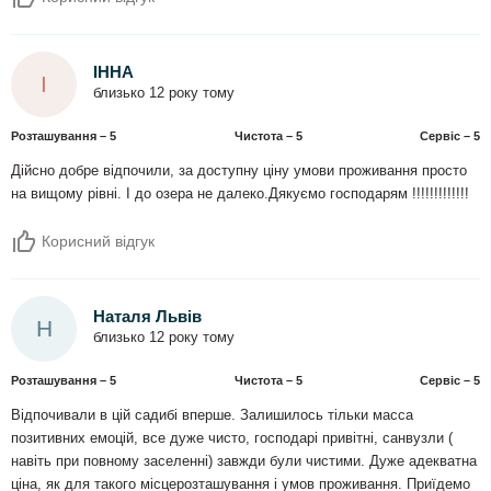
ІННА
І
близько 12 року тому
Розташування – 5
Чистота – 5
Сервіс – 5
Дійсно добре відпочили, за доступну ціну умови проживання просто
на вищому рівні. І до озера не далеко.Дякуємо господарям !!!!!!!!!!!!!
Корисний відгук
Наталя Львів
Н
близько 12 року тому
Розташування – 5
Чистота – 5
Сервіс – 5
Відпочивали в цій садибі вперше. Залишилось тільки масса
позитивних емоцій, все дуже чисто, господарі привітні, санвузли (
навіть при повному заселенні) завжди були чистими. Дуже адекватна
ціна, як для такого місцерозташування і умов проживання. Приїдемо