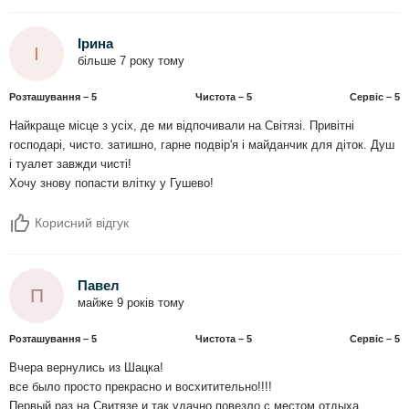
Ірина
І
більше 7 року тому
Розташування – 5
Чистота – 5
Сервіс – 5
Найкраще місце з усіх, де ми відпочивали на Світязі. Привітні
господарі, чисто. затишно, гарне подвір'я і майданчик для діток. Душ
і туалет завжди чисті!
Хочу знову попасти влітку у Гушево!
Корисний відгук
Павел
П
майже 9 років тому
Розташування – 5
Чистота – 5
Сервіс – 5
Вчера вернулись из Шацка!
все было просто прекрасно и восхитительно!!!!
Первый раз на Свитязе и так удачно повезло с местом отдыха.