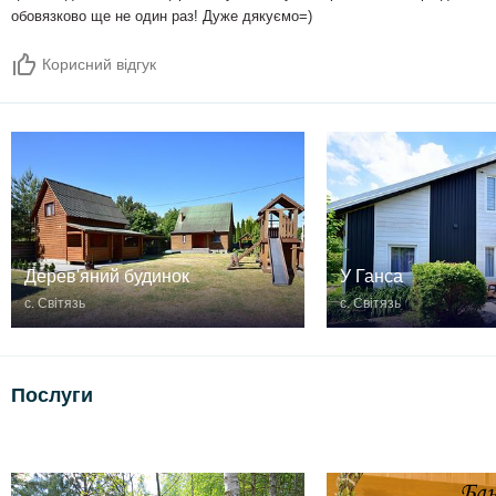
обовязково ще не один раз! Дуже дякуємо=)
Корисний відгук
Дерев'яний будинок
У Ганса
с. Світязь
c. Світязь
Послуги