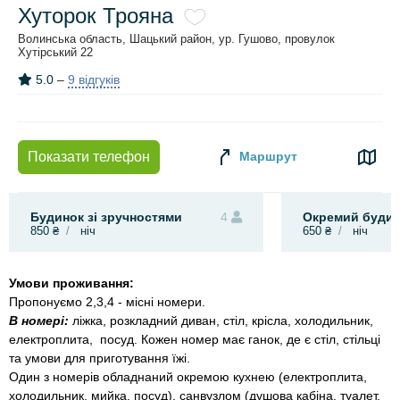
Хуторок Трояна
Волинська область, Шацький район, ур. Гушово, провулок
Хутірський 22
5.0
–
9 відгуків
Маршрут
Показати телефон
Будинок зі зручностями
4
Окремий буди
850 ₴
ніч
650 ₴
ніч
Умови проживання:
Пропонуємо 2,3,4 - місні номери.
В номері:
ліжка, розкладний диван, стіл, крісла, холодильник,
електроплита, посуд. Кожен номер має ганок, де є стіл, стільці
та умови для приготування їжі.
Один з номерів обладнаний окремою кухнею (електроплита,
холодильник, мийка, посуд), санвузлом (душова кабіна, туалет,