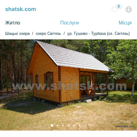
0
Житло
Послуги
Місця
Шацькі озера
озеро Світязь
ур. Гушово - Турбаза (оз. Світязь)