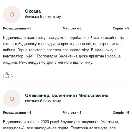
Оксана
О
близько 5 року тому
Розташування – 5
Чистота – 5
Сервіс – 5
Відпочивали цього року, все дуже сподобалося. Чисто і охайно. Біля
кожного будиночку є посуд для приготування їжі, електроплитка і
чайник. Гарна територія посеред соснового лісу. В будиночку є
вентилятор і wi-fi . Господарка Валентина дуже привітна і хороша
людина. Рекомендуємо для сімейного відпочинку.
5
Олександр, Валентина і Милославчик
О
близько 6 року тому
Розташування – 5
Чистота – 5
Сервіс – 5
Відпочивали в липні 2020 року! Зручне розташування (магазини,
озеро,пляж), все знаходиться поряд. Територія доглянута, все