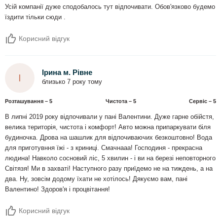
Усій компанії дуже сподобалось тут відпочивати. Обов'язково будемо
їздити тільки сюди .
Корисний відгук
Ірина м. Рівне
І
близько 7 року тому
Розташування – 5
Чистота – 5
Сервіс – 5
В липні 2019 року відпочивали у пані Валентини. Дуже гарне обійстя,
велика територія, чистота і комфорт! Авто можна припаркувати біля
будиночка. Дрова на шашлик для відпочиваючих безкоштовно! Вода
для приготувння їжі - з криниці. Смачнааа! Господиня - прекрасна
людина! Навколо сосновий ліс, 5 хвилин - і ви на березі неповторного
Світязя! Ми в захваті! Наступного разу приїдемо не на тиждень, а на
два. Ну, зовсім додому їхати не хотілось! Дякуємо вам, пані
Валентино! Здоров'я і процвітання!
Корисний відгук