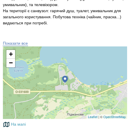
умивальник), та телевізором.
На території є санвузол: гарячий душ, туалет, умивальник для
загального користування. Побутова техніка (чайник, праска...)
видаються при потребі.
Харчуватись можна поряд в столовій.
Восени запрошуємо на гриби та риболовлю.
Показати все
+
Ціна:
Будинок зі зручностями - 850 грн/доба
−
Окремий будинок - 650 грн/доба.
До ваших послуг:
мангали;
альтанки;
парковка;
місце для приготування юшки.
Leaflet
| ©
OpenStreetMap
На мапі