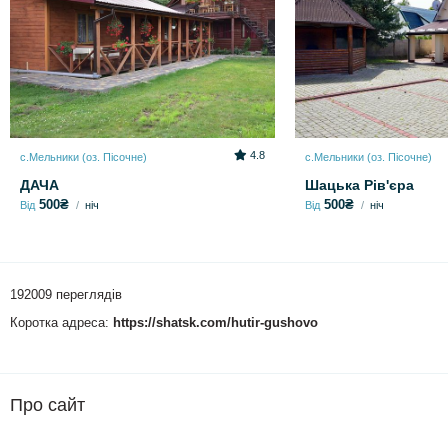
4.8
с.Мельники (оз. Пісочне)
с.Мельники (оз. Пісочне)
ДАЧА
Шацька Рів'єра
500₴
500₴
Від
ніч
Від
ніч
192009 переглядів
Коротка адреса:
https://shatsk.com/hutir-gushovo
Про сайт