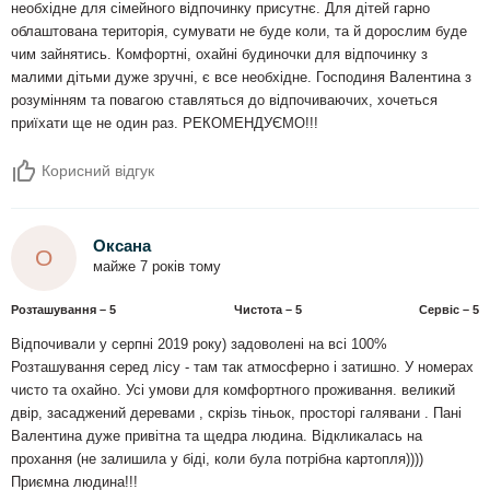
необхідне для сімейного відпочинку присутнє. Для дітей гарно
облаштована територія, сумувати не буде коли, та й дорослим буде
чим зайнятись. Комфортні, охайні будиночки для відпочинку з
малими дітьми дуже зручні, є все необхідне. Господиня Валентина з
розумінням та повагою ставляться до відпочиваючих, хочеться
приїхати ще не один раз. РЕКОМЕНДУЄМО!!!
Корисний відгук
Оксана
О
майже 7 років тому
Розташування – 5
Чистота – 5
Сервіс – 5
Відпочивали у серпні 2019 року) задоволені на всі 100%
Розташування серед лісу - там так атмосферно і затишно. У номерах
чисто та охайно. Усі умови для комфортного проживання. великий
двір, засаджений деревами , скрізь тіньок, просторі галявани . Пані
Валентина дуже привітна та щедра людина. Відкликалась на
прохання (не залишила у біді, коли була потрібна картопля))))
Приємна людина!!!