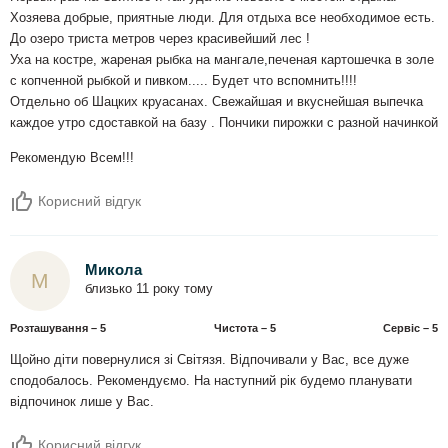
Хозяева добрые, приятные люди. Для отдыха все необходимое есть.
До озеро триста метров через красивейший лес !
Уха на костре, жареная рыбка на мангале,печеная картошечка в золе
с копченной рыбкой и пивком..... Будет что вспомнить!!!!
Отдельно об Шацких круасанах. Свежайшая и вкуснейшая выпечка
каждое утро сдоставкой на базу . Пончики пирожки с разной начинкой
Рекомендую Всем!!!
Корисний відгук
Микола
М
близько 11 року тому
Розташування – 5
Чистота – 5
Сервіс – 5
Щойно діти повернулися зі Світязя. Відпочивали у Вас, все дуже
сподобалось. Рекомендуємо. На наступний рік будемо планувати
відпочинок лише у Вас.
Корисний відгук