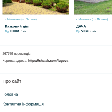
с.Мельники (оз. Пісочне)
с.Мельники (оз. Пісочне)
Казковий дім
ДАЧА
1000₴
500₴
Від
ніч
Від
ніч
267769 переглядів
Коротка адреса:
https://shatsk.com/lugova
Про сайт
Головна
Контактна інформація