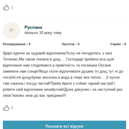
1
Руслана
Р
близько 10 року тому
Розташування – 5
Чистота – 5
Сервіс – 5
Щиро вдячні за чудовий відпочинок!Хочу не погодитись з пані
Тетяною.Ми також попали в дощ.....Господарі зробили все,щоб
відпочинок нам сподобався,а привітність та посмішка Оксани
замінили нам сонце!Якщо їхати відпочивати душею то дощ тут ні до
чого(після дощубуває веселка,а вода в озері яка тепла.....)І кухня
там смачна,і посуд чистий!Треба брати з собою гарний настрій і
робити свій відпочинок незабутнім!Дуже дякуємо і на наступний раз
обов"язково знов до вас приїдемо!!!
2
Показати всі відгуки