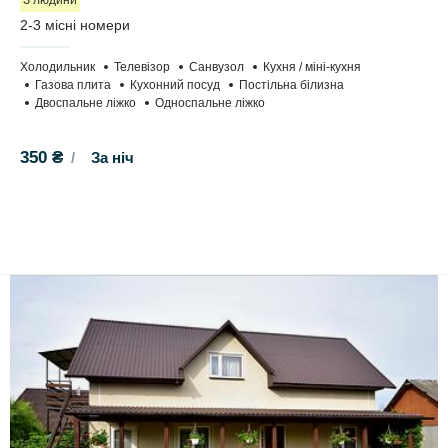
2-3 місні номери
Холодильник
Телевізор
Санвузол
Кухня / міні-кухня
Газова плита
Кухонний посуд
Постільна білизна
Двоспальне ліжко
Односпальне ліжко
350 ₴
За ніч