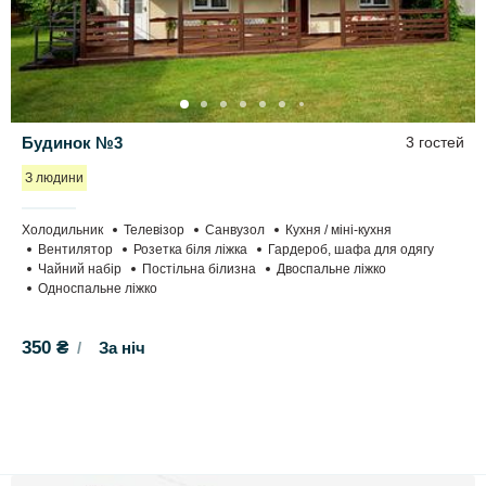
Будинок №3
3 гостей
З людини
Холодильник
Телевізор
Санвузол
Кухня / міні-кухня
Вентилятор
Розетка біля ліжка
Гардероб, шафа для одягу
Чайний набір
Постільна білизна
Двоспальне ліжко
Односпальне ліжко
350 ₴
За ніч