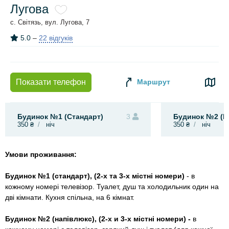
Лугова
с. Світязь, вул. Лугова, 7
5.0
–
22 відгуків
Маршрут
Показати телефон
Будинок №1 (Стандарт)
3
Будинок №2 (Н
350 ₴
ніч
350 ₴
ніч
Умови проживання:
Будинок №1 (стандарт), (2-х та 3-х містні номери)
- в
кожному номері телевізор. Туалет, душ та холодильник один на
дві кімнати. Кухня спільна, на 6 кімнат.
Будинок №2 (напівлюкс), (2-х и 3-х містні номери) -
в