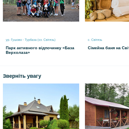
ур. Гушово - Турбаза (оз. Світязь)
с. Світязь
Парк активного відпочинку «База
Сімейна баня на Сві
Верхолаза»
Зверніть увагу