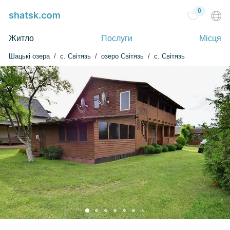
0
Житло
Послуги
Місця
Шацькі озера
c. Світязь
озеро Світязь
с. Світязь