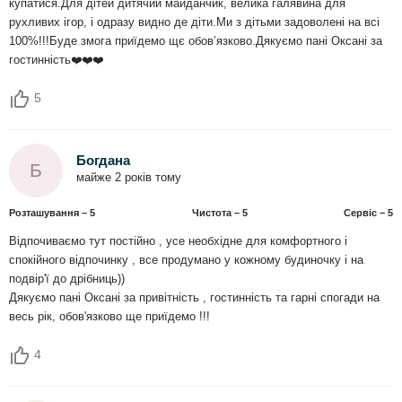
купатися.Для дітей дитячий майданчик, велика галявина для
рухливих ігор, і одразу видно де діти.Ми з дітьми задоволені на всі
100%!!!Буде змога приїдемо щє обовʼязково.Дякуємо пані Оксані за
гостинність❤️❤️❤️
5
Богдана
Б
майже 2 років тому
Розташування – 5
Чистота – 5
Сервіс – 5
Відпочиваємо тут постійно , усе необхідне для комфортного і
спокійного відпочинку , все продумано у кожному будиночку і на
подвір'ї до дрібниць))
Дякуємо пані Оксані за привітність , гостинність та гарні спогади на
весь рік, обов'язково ще приїдемо !!!
4