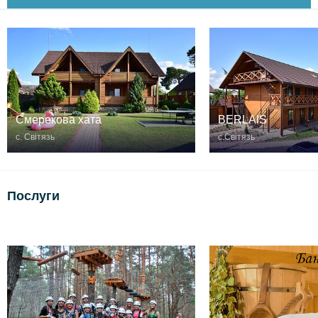
Смерекова хата
BERLAIS
с. Світязь
с.Світязь
Послуги