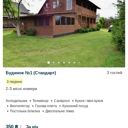
Будинок №1 (Стандарт)
3 гостей
З людини
2-3 місні номери
Холодильник
Телевізор
Санвузол
Кухня / міні-кухня
Вентилятор
Газова плита
Кухонний посуд
Постільна білизна
Двоспальне ліжко
350 ₴
За ніч