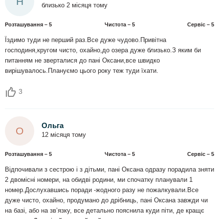
Н
близько 2 місяця тому
Розташування – 5
Чистота – 5
Сервіс – 5
Їздимо туди не перший раз.Все дуже чудово.Привітна
господиня,кругом чисто, охайно,до озера дуже близько.З яким би
питанням не зверталися до пані Оксани,все швидко
вирішувалось.Плануємо цього року теж туди їхати.
3
Ольга
О
12 місяця тому
Розташування – 5
Чистота – 5
Сервіс – 5
Відпочивали з сестрою і з дітьми, пані Оксана одразу порадила зняти
2 двомісні номери, на обидві родини, ми спочатку планували 1
номер.Дослухавшись поради -жодного разу не пожалкували.Все
дуже чисто, охайно, продумано до дрібниць, пані Оксана завжди чи
на базі, або на звʼязку, все детально пояснила куди піти, де кращє