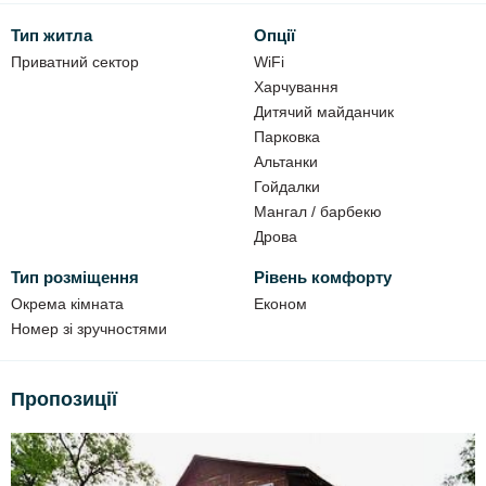
Тип житла
Опції
Виселення до 11:00. Заселення після 12:00.
Приватний сектор
WiFi
До ваших послуг:
Харчування
Дитячий майданчик
альтанки
Парковка
Wi-Fi
Альтанки
парковка на території
Гойдалки
Мангал / барбекю
мангал
Дрова
дитячий майданчик
тенісний стіл.
Тип розміщення
Рівень комфорту
Окрема кімната
Економ
Номер зі зручностями
До ваших послуг (за додаткову плату)
харчування по замовленню
Пропозиції
дрова до мангалу
прокат човнів