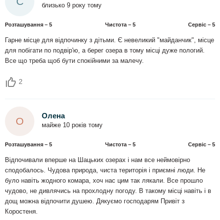
С
близько 9 року тому
Розташування – 5
Чистота – 5
Сервіс – 5
Гарне місце для відпочинку з дітьми. Є невеликий "майданчик", місце
для побігати по подвір'ю, а берег озера в тому місці дуже пологий.
Все що треба щоб бути спокійними за малечу.
2
Олена
О
майже 10 років тому
Розташування – 5
Чистота – 5
Сервіс – 5
Відпочивали вперше на Шацьких озерах і нам все неймовірно
сподобалось. Чудова природа, чиста територія і приємні люди. Не
було навіть жодного комара, хоч нас цим так лякали. Все прошло
чудово, не дивлячись на прохлодну погоду. В такому місці навіть і в
дощ можна відпочити душею. Дякуємо господарям Привіт з
Коростеня.