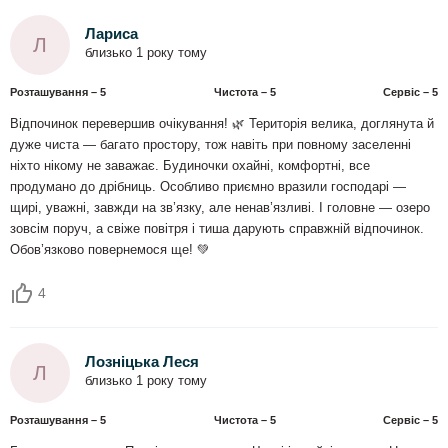
Лариса
Л
близько 1 року тому
Розташування – 5
Чистота – 5
Сервіс – 5
Відпочинок перевершив очікування! 🌿 Територія велика, доглянута й
дуже чиста — багато простору, тож навіть при повному заселенні
ніхто нікому не заважає. Будиночки охайні, комфортні, все
продумано до дрібниць. Особливо приємно вразили господарі —
щирі, уважні, завжди на зв’язку, але ненав’язливі. І головне — озеро
зовсім поруч, а свіже повітря і тиша дарують справжній відпочинок.
Обов’язково повернемося ще! 💚
4
Лозніцька Леся
Л
близько 1 року тому
Розташування – 5
Чистота – 5
Сервіс – 5