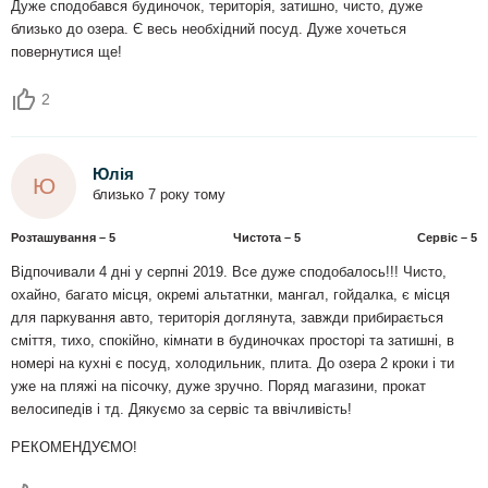
Дуже сподобався будиночок, територія, затишно, чисто, дуже
близько до озера. Є весь необхідний посуд. Дуже хочеться
повернутися ще!
2
Юлія
Ю
близько 7 року тому
Розташування – 5
Чистота – 5
Сервіс – 5
Відпочивали 4 дні у серпні 2019. Все дуже сподобалось!!! Чисто,
охайно, багато місця, окремі альтатнки, мангал, гойдалка, є місця
для паркування авто, територія доглянута, завжди прибирається
сміття, тихо, спокійно, кімнати в будиночках просторі та затишні, в
номері на кухні є посуд, холодильник, плита. До озера 2 кроки і ти
уже на пляжі на пісочку, дуже зручно. Поряд магазини, прокат
велосипедів і тд. Дякуємо за сервіс та ввічливість!
РЕКОМЕНДУЄМО!