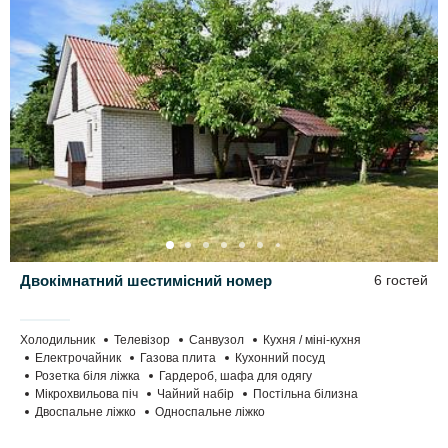
Двокімнатний шестимісний номер
6 гостей
Холодильник
Телевізор
Санвузол
Кухня / міні-кухня
Електрочайник
Газова плита
Кухонний посуд
Розетка біля ліжка
Гардероб, шафа для одягу
Мікрохвильова піч
Чайний набір
Постільна білизна
Двоспальне ліжко
Односпальне ліжко