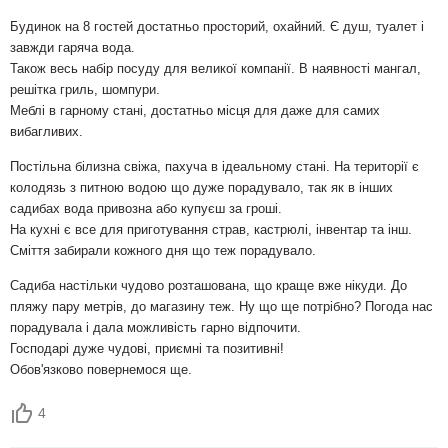
Будинок на 8 гостей достатньо просторий, охайний. Є душ, туалет і
завжди гаряча вода.
Також весь набір посуду для великої компанії. В наявності мангал,
решітка гриль, шомпури.
Меблі в гарному стані, достатньо місця для даже для самих
вибагливих.
Постільна білизна свіжа, пахуча в ідеальному стані. На території є
колодязь з питною водою що дуже порадувало, так як в інших
садибах вода привозна або купуєш за гроші.
На кухні є все для приготування страв, кастрюлі, інвентар та інш.
Сміття забирали кожного дня що теж порадувало.
Садиба настільки чудово розташована, що краще вже нікуди. До
пляжу пару метрів, до магазину теж. Ну що ще потрібно? Погода нас
порадувала і дала можливість гарно відпочити.
Господарі дуже чудові, приємні та позитивні!
Обов'язково повернемося ще.
4