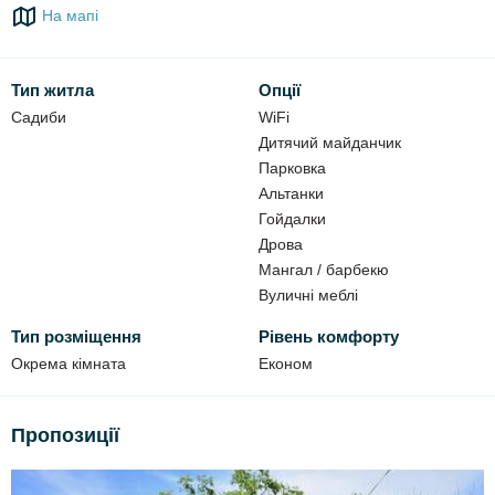
На мапі
До ваших послуг:
Wi-Fi;
Тип житла
Опції
автостоянка;
Садиби
WiFi
альтанки;
Дитячий майданчик
мангали;
Парковка
криниця;
Альтанки
дитячий майданчик;
Гойдалки
дрова (за окрему плату).
Дрова
Мангал / барбекю
Вуличні меблі
Тип розміщення
Рівень комфорту
Окрема кімната
Економ
Пропозиції