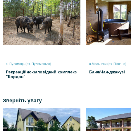
с. Пулемець (оз. Пулемецьке)
с.Мельники (оз. Пісочне)
Рекреаційно-заповідний комплекс
Баня/Чан-джакузі
"Кордон"
Зверніть увагу