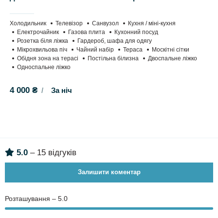
Холодильник
Телевізор
Санвузол
Кухня / міні-кухня
Електрочайник
Газова плита
Кухонний посуд
Розетка біля ліжка
Гардероб, шафа для одягу
Мікрохвильова піч
Чайний набір
Тераса
Москітні сітки
Обідня зона на терасі
Постільна білизна
Двоспальне ліжко
Односпальне ліжко
4 000 ₴
За ніч
5.0
– 15 відгуків
Залишити коментар
Розташування – 5.0