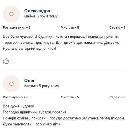
Олександра
О
майже 5 років тому
Розташування – 5
Чистота – 5
Сервіс – 5
Все було чудово! В будинку чистота і порядок. Господарі привітні.
Територія велика і доглянута. Для діток є дит.майданчик. Дякуємо
Руслану за гарний відпочинок!
1
Олег
О
близько 5 року тому
Розташування – 5
Чистота – 5
Сервіс – 5
Все дуже чудово!
Господар привітний, зустрів,поселив.
Номери охайні , прибрані , посуду достатньо ,альтанка перед входом.
Дуже задоволені , особливо діти.