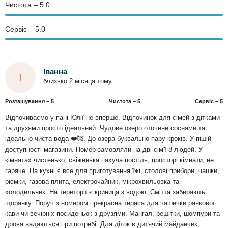
Чистота – 5.0
Сервіс – 5.0
Іванна
І
близько 2 місяця тому
Розташування – 5
Чистота – 5
Сервіс – 5
Відпочиваємо у пані Юлії не вперше. Відпочинок для сімей з дітками
та друзями просто ідеальний. Чудове озеро оточене соснами та
ідеально чиста вода ❤️🥰. До озера буквально пару кроків. У пішій
доступності магазини. Номер замовляли на дві сім'ї 8 людей. У
кімнатах чистенько, свіженька пахуча постіль, просторі кімнати, не
гаряче. На кухні є все для приготування їжі, столові прибори, чашки,
рюмки, газова плита, електрочайник, мікрохвильовка та
холодильник. На території є криниця з водою. Сміття забирають
щоранку. Поруч з номером прекрасна тераса для чашечки ранкової
кави чи вечірніх посиденьок з друзями. Мангал, решітки, шомпури та
дрова надаються при потребі. Для діток є дитячий майданчик,