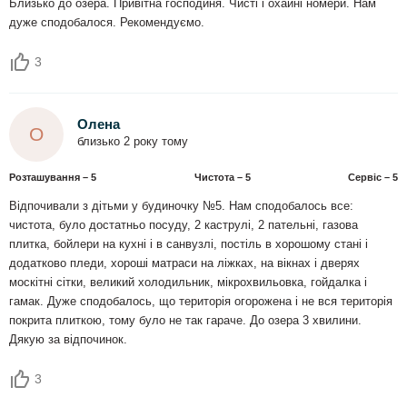
Близько до озера. Привітна господиня. Чисті і охайні номери. Нам
дуже сподобалося. Рекомендуємо.
3
Олена
О
близько 2 року тому
Розташування – 5
Чистота – 5
Сервіс – 5
Відпочивали з дітьми у будиночку №5. Нам сподобалось все:
чистота, було достатньо посуду, 2 каструлі, 2 пательні, газова
плитка, бойлери на кухні і в санвузлі, постіль в хорошому стані і
додатково пледи, хороші матраси на ліжках, на вікнах і дверях
москітні сітки, великий холодильник, мікрохвильовка, гойдалка і
гамак. Дуже сподобалось, що територія огорожена і не вся територія
покрита плиткою, тому було не так гараче. До озера 3 хвилини.
Дякую за відпочинок.
3