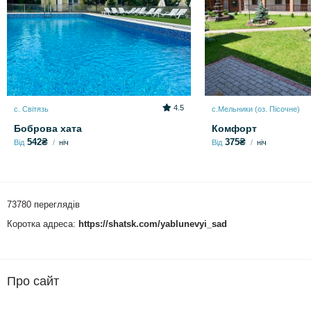
4.5
с. Світязь
с.Мельники (оз. Пісочне)
Боброва хата
Комфорт
542₴
375₴
Від
ніч
Від
ніч
73780 переглядів
Коротка адреса:
https://shatsk.com/yablunevyi_sad
Про сайт