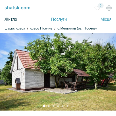
0
Житло
Послуги
Місця
Шацькі озера
озеро Пісочне
с.Мельники (оз. Пісочне)