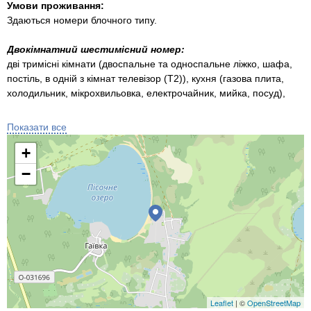
Умови проживання:
Здаються номери блочного типу.
Двокімнатний шестимісний номер:
дві тримісні кімнати (двоспальне та односпальне ліжко, шафа,
постіль, в одній з кімнат телевізор (Т2)), кухня (газова плита,
холодильник, мікрохвильовка, електрочайник, мийка, посуд),
санвузол (душова кабіна, туалет, умивальник).
Перед номерами окрема альтанка та мангал.
Показати все
+
Двокімнатний восьмимісний номер:
дві чотиримісні кімнати (в кожній двоспальне та два
−
односпальних ліжка, шафа, постіль, в одній з кімнат телевізор
(Т2)), кухня (газова плита, холодильник, мікрохвильовка,
електрочайник, мийка, посуд), санвузол (душова кабіна, туалет,
умивальник).
Перед номерами окрема крита тераса та мангал.
Ціна:
Двокімнатний шестимісний номер - 3000 грн/доба.
Двокімнатний восьмимісний номер - 4000 грн/доба.
Leaflet
| ©
OpenStreetMap