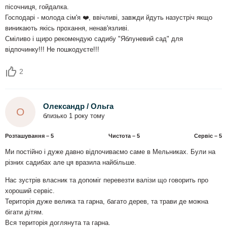
пісочниця, гойдалка.
Господарі - молода сім'я ❤️, ввічливі, завжди йдуть назустріч якщо
виникають якісь прохання, ненав'язливі.
Сміливо і щиро рекомендую садибу "Яблуневий сад" для
відпочинку!!! Не пошкодуєте!!!
2
Олександр / Ольга
О
близько 1 року тому
Розташування – 5
Чистота – 5
Сервіс – 5
Ми постійно і дуже давно відпочиваємо саме в Мельниках. Були на
різних садибах але ця вразила найбільше.
Нас зустрів власник та допоміг перевезти валізи що говорить про
хороший сервіс.
Територія дуже велика та гарна, багато дерев, та трави де можна
бігати дітям.
Вся територія доглянута та гарна.