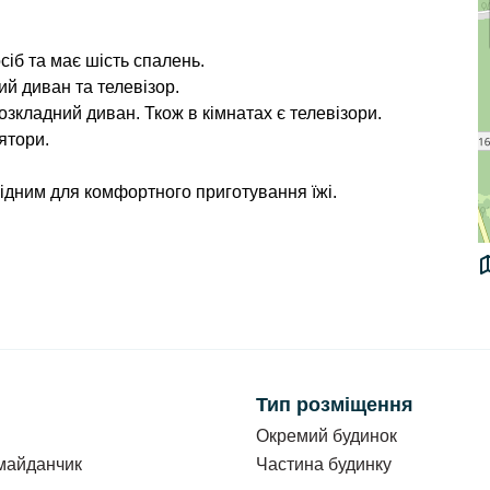
сіб та
має шість спалень.
ий диван та телевізор.
 розкладний диван. Ткож в кімнатах є телевізори.
ятори.
ідним для комфортного приготування їжі.
н/доба.
сіб.
ром, один з вентилятором. Кожен номер має
Тип розміщення
ли (душ, туалет, умивальник). В кожному номері є
Окремий будинок
ізори.
майданчик
Частина будинку