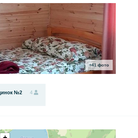
+41 фото
динок №2
4
+