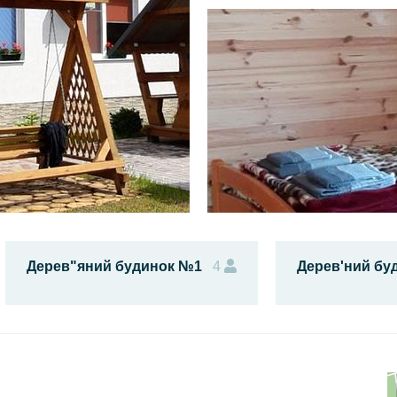
Дерев"яний будинок №1
4
Дерев'ний бу