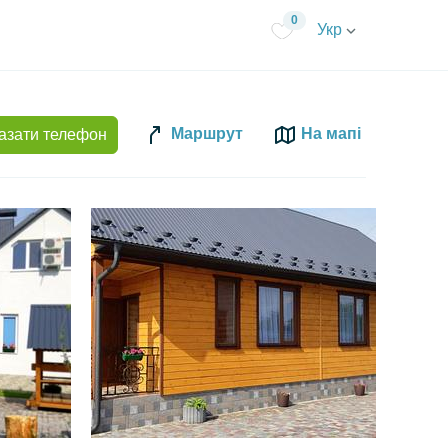
0
Укр
Маршрут
На мапі
азати телефон