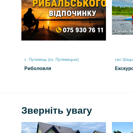
с. Пулемець (оз. Пулемецьке)
смт Шаць
Риболовля
Екскур
Зверніть увагу