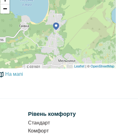
−
Leaflet
| ©
OpenStreetMap
На мапі
Рівень комфорту
Стандарт
Комфорт