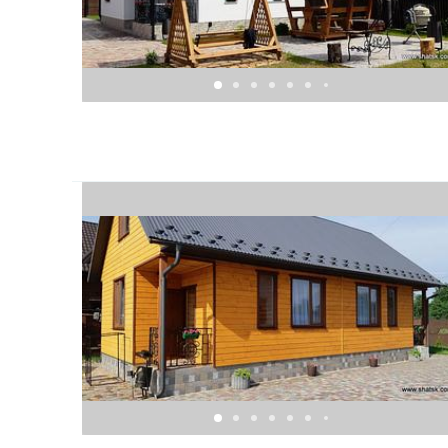
Мангали
Альтанки
Гойдалка
Дитяча пісочниця
Магазин 100 і 180м
Поруч кафе
На території садиби є відгороджений забором ста
До озера Пісочне 700м.