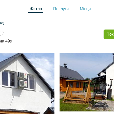
Житло
Послуги
Місця
не)
Пок
на 49з