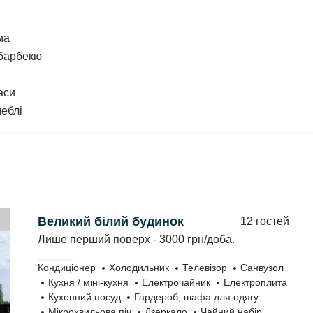
ма
 барбекю
аси
меблі
 вхід, кухню та санвузол. В номері є двоспальне
 Є все необхідне для приготування їжі. Кожен
и.
Великий білий будинок
12 гостей
Лише перший поверх - 3000 грн/доба.
Кондиціонер
Холодильник
Телевізор
Санвузол
Кухня / міні-кухня
Електрочайник
Електроплита
Кухонний посуд
Гардероб, шафа для одягу
Мікрохвильова піч
Дзеркало
Чайний набір