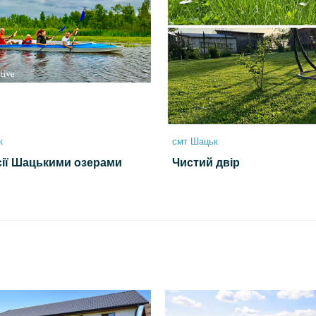
к
смт Шацьк
сії Шацькими озерами
Чистий двір