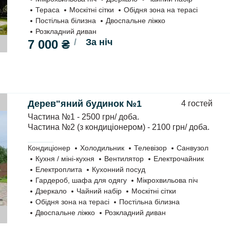
Тераса
Москітні сітки
Обідня зона на терасі
Постільна білизна
Двоспальне ліжко
Розкладний диван
За ніч
7 000 ₴
Дерев"яний будинок №1
4 гостей
вок.
Частина №1 - 2500 грн/ доба.
Частина №2 (з кондиціонером) - 2100 грн/ доба.
Кондиціонер
Холодильник
Телевізор
Санвузол
Кухня / міні-кухня
Вентилятор
Електрочайник
Електроплита
Кухонний посуд
Гардероб, шафа для одягу
Мікрохвильова піч
Дзеркало
Чайний набір
Москітні сітки
Обідня зона на терасі
Постільна білизна
Двоспальне ліжко
Розкладний диван