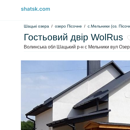
Шацькі озера
озеро Пісочне
с.Мельники (оз. Пісоч
Гостьовий двір WolRus
Волинська обл Шацький р-н с Мельники вул Озер