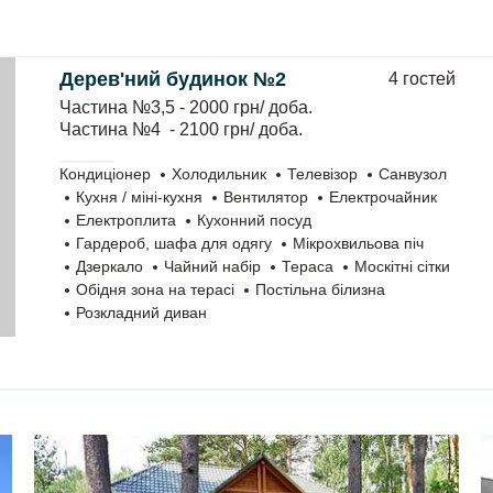
Дерев'ний будинок №2
4 гостей
Частина №3,5 - 2000 грн/ доба.
Частина №4 - 2100 грн/ доба.
Кондиціонер
Холодильник
Телевізор
Санвузол
Кухня / міні-кухня
Вентилятор
Електрочайник
Електроплита
Кухонний посуд
Гардероб, шафа для одягу
Мікрохвильова піч
Дзеркало
Чайний набір
Тераса
Москітні сітки
Обідня зона на терасі
Постільна білизна
Розкладний диван