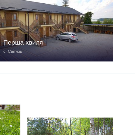
Перша хвиля
с. Світязь