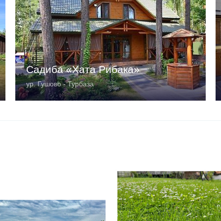
Садиба «Хата Рибака»
ур. Гушово - Турбаза