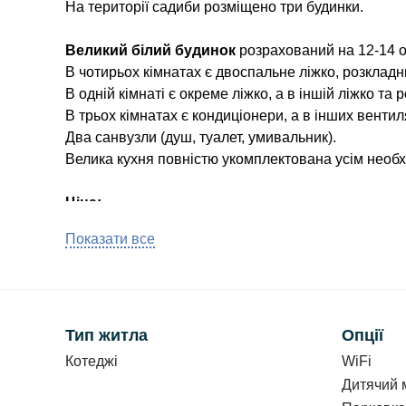
На території садиби розміщено три будинки.
Великий білий будинок
розрахований на 12-14 о
В чотирьох кімнатах є двоспальне ліжко, розкладн
В одній кімнаті є окреме ліжко, а в іншій ліжко та
В трьох кімнатах є кондиціонери, а в інших вентил
Два санвузли (душ, туалет, умивальник).
Велика кухня повністю укомплектована усім необх
Ціна:
Весь будинок
- 7000 грн/доба.
Показати все
Є можливість зняти лише перший поверх - 3000 гр
Мінімум дві доби.
Дерев’яний будинок №1 розрахований на 4-6 о
В будинку є два номери. Один номер з кондиціоне
Тип житла
Опції
окремі кухні (повністю укомплектовані), та санвуз
Котеджі
WiFi
двоспальне ліжко та два розкладних дивани, телев
Дитячий 