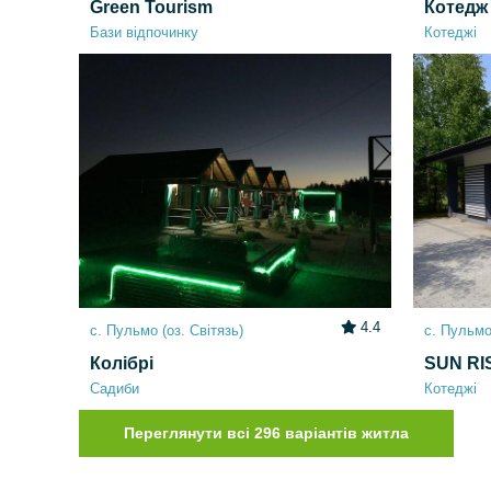
Green Tourism
Котедж
Бази відпочинку
Котеджі
4.4
с. Пульмо (оз. Світязь)
с. Пульмо 
Колібрі
SUN RI
Садиби
Котеджі
Переглянути всі 296 варіантів житла