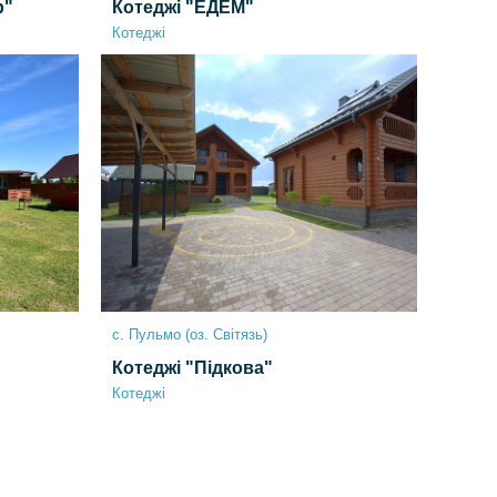
р"
Котеджі "ЕДЕМ"
Котеджі
с. Пульмо (оз. Світязь)
Котеджі "Підкова"
Котеджі