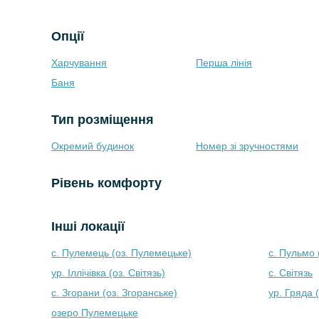
Опції
Харчування
Перша лінія
Баня
Тип розміщення
Окремий будинок
Номер зі зручностями
Рівень комфорту
Інші локації
с. Пулемець (оз. Пулемецьке)
с. Пульмо (
ур. Іллічівка (оз. Світязь)
с. Світязь
с. Згорани (оз. Згоранське)
ур. Гряда (
озеро Пулемецьке