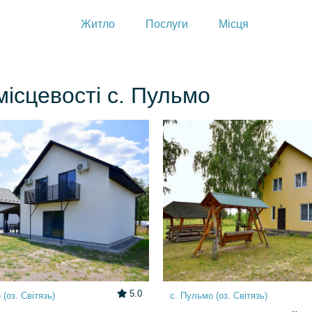
Житло
Послуги
Місця
місцевості с. Пульмо
5.0
(оз. Світязь)
с. Пульмо (оз. Світязь)