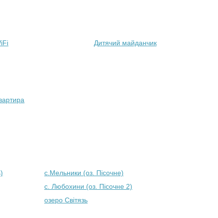
iFi
Дитячий майданчик
вартира
)
с.Мельники (оз. Пісочне)
с. Любохини (оз. Пісочне 2)
озеро Світязь