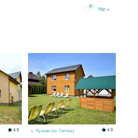
0
Укр
4.9
4.9
с. Пульмо (оз. Світязь)