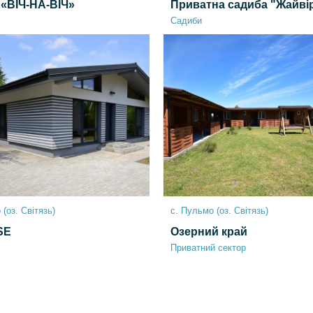
 «ВІЧ-НА-ВІЧ»
Приватна садиба "Жайві
Садиби
(оз. Світязь)
с. Пульмо (оз. Світязь)
SE
Озерний край
Приватний сектор