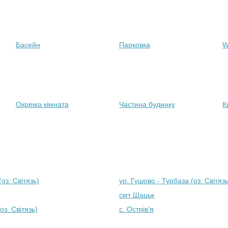
Басейн
Парковка
W
Окрема кімната
Частина будинку
К
оз. Світязь)
ур. Гушово - Турбаза (оз. Світязь
смт Шацьк
оз. Світязь)
с. Острів'я