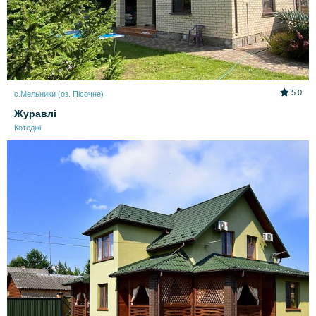
5.0
с.Мельники (оз. Пісочне)
Журавлі
Котеджі