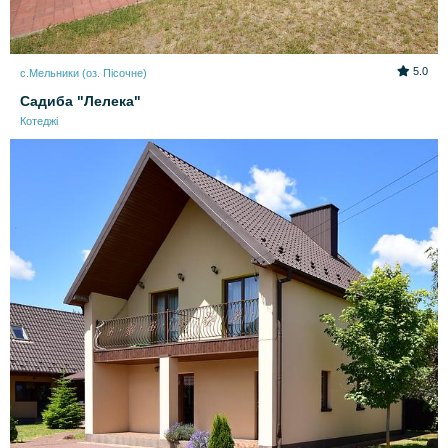
5.0
с.Мельники (оз. Пісочне)
Садиба "Лелека"
Котеджі