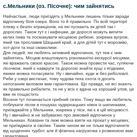
с.Мельники (оз. Пісочне): чим зайнятись
Найчастіше, люди приїздять у Мельники лишень тільки заради
відпочинку біля озера. Воно то й правильно. По всій території
пляжу є безліч атракціонів, на які пускають як дітей так і
дорослих. Також тут є і кафешки, де дорослі можуть випити
келих пива та посмакувати місцевою рибкою, зокрема вугром,
який так прославив Шацький край, а для дітей тут є морозиво,
хот-доги та інші смаколики.
Для людей, які люблять активний відпочинок, тут теж є чим
зайнятись. Місцеві влаштовують різноманітні екскурсії місцями,
які вражають своєю красою. Також можна провести час, гуляючи
лісочком, який є навкруги та дорогою знайти кущі з ягідками,
якими можна поласувати. Ну і звичайно, куди ж без риболовлі.
Риби у озері вистачає, тому чудова тиха охота із досить
непоганим виловом вам гарантована. Що правда, не всі знають
як правильно рибалити, та не у всіх є вдача на хороший улов, це
вже як пощастить
Восени тут починається грибний сезон. Тому якщо ви любитель
поблукати лісом в пошуках чудернацьких ніжок із шапинками,
приїжджайте у Мельники, зокрема у ліси, які є в цій місцевості.
Ну і звичайно ж не забуваємо про зимовий відпочинок у
Мельниках. Ковзани та лижі можна взяти на прокат у місцевих,
чи приїжджати зі своїми. Таким чином ви не тільки відпочинете
від щоденних турбот, але й фізична нагрузочка з розминкою вам
гарантована.