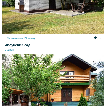
5.0
с.Мельники (оз. Пісочне)
Яблуневий сад
Садиби