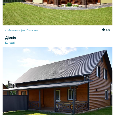
5.0
с.Мельники (оз. Пісочне)
Діоніс
Котеджі