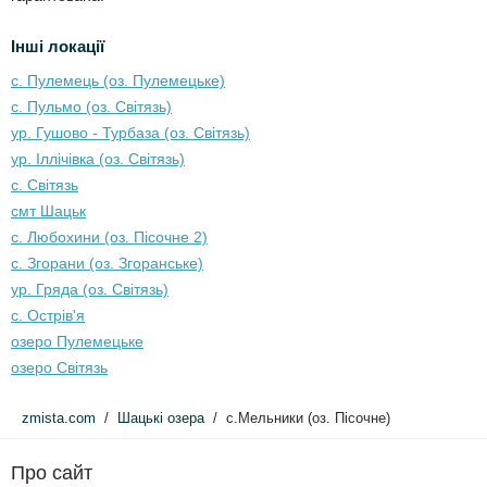
Інші локації
с. Пулемець (оз. Пулемецьке)
с. Пульмо (оз. Світязь)
ур. Гушово - Турбаза (оз. Світязь)
ур. Іллічівка (оз. Світязь)
с. Світязь
смт Шацьк
с. Любохини (оз. Пісочне 2)
с. Згорани (оз. Згоранське)
ур. Гряда (оз. Світязь)
с. Острів'я
озеро Пулемецьке
озеро Світязь
zmista.com
Шацькі озера
с.Мельники (оз. Пісочне)
Про сайт