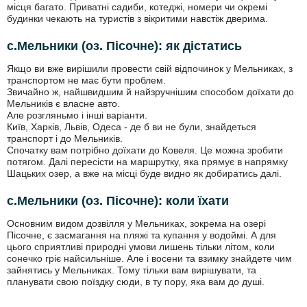
місця багато. Приватні садиби, котеджі, номери чи окремі
будинки чекають на туристів з вікритими навстіж дверима.
с.Мельники (оз. Пісочне): як дістатись
Якщо ви вже вирішили провести свій відпочинок у Мельниках, з
транспортом не має бути проблем.
Звичайно ж, найшвидшим й найзручнішим способом доїхати до
Мельників є власне авто.
Але розгляньмо і інші варіанти.
Київ, Харків, Львів, Одеса - де б ви не були, знайдеться
транспорт і до Мельників.
Спочатку вам потрібно доїхати до Ковеля. Це можна зробити
потягом. Далі пересісти на маршрутку, яка прямує в напрямку
Шацьких озер, а вже на місці буде видно як добиратись далі.
с.Мельники (оз. Пісочне): коли їхати
Основним видом дозвілля у Мельниках, зокрема на озері
Пісочне, є засмагання на пляжі та купання у водоймі. А для
цього сприятливі природні умови лишень тільки літом, коли
сонечко гріє найсильніше. Але і восени та взимку знайдете чим
зайнятись у Мельниках. Тому тільки вам вирішувати, та
планувати свою поїздку сюди, в ту пору, яка вам до душі.