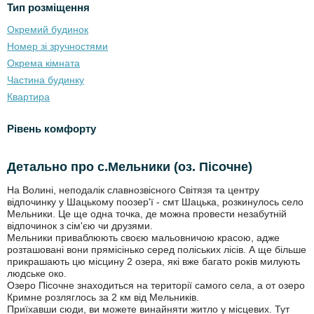
Тип розміщення
Окремий будинок
Номер зі зручностями
Окрема кімната
Частина будинку
Квартира
Рівень комфорту
Детально про с.Мельники (оз. Пісочне)
На Волині, неподалік славнозвісного Світязя та центру
відпочинку у Шацькому поозер'ї - смт Шацька, розкинулось село
Мельники. Це ще одна точка, де можна провести незабутній
відпочинок з сім'єю чи друзями.
Мельники приваблюють своєю мальовничою красою, адже
розташовані вони прямісінько серед поліських лісів. А ще більше
прикрашають цю місцину 2 озера, які вже багато років милують
людське око.
Озеро Пісочне знаходиться на території самого села, а от озеро
Кримне розляглось за 2 км від Мельників.
Приїхавши сюди, ви можете винайняти житло у місцевих. Тут