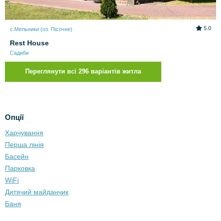
5.0
с.Мельники (оз. Пісочне)
Rest House
Садиби
Переглянути всі 296 варіантів житла
Опції
Харчування
Перша лінія
Басейн
Парковка
WiFi
Дитячий майданчик
Баня