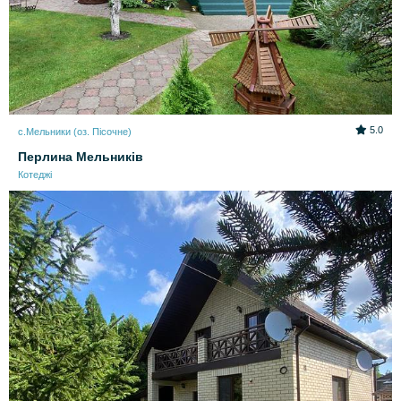
5.0
с.Мельники (оз. Пісочне)
Перлина Мельників
Котеджі