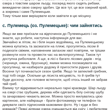
озера з товстим шаром льоду, посеред якого сидять рибаки,
вижидаючи свою озерну здобич. Це все тут, це все озерний край,
а зокрема і саме Пулемецьке.
Тому тільки вам вирішувати коли завітати в цю місцину.
с. Пулемець (оз. Пулемецьке): чим зайнятись
Якщо ви вже приїхали на відпочинок до Пулемецького і не
знаєте, що робити, наступна інформація для вас.
Звичайно ж літом, як і біля інших водоймищ, на Пулемецькому
можна купатись та засмагати на пляжі, прогулятись лісом й
подихати свіжим, наповненим запахом хвої повітрям, чи трішки
розімнути ноги та провести час на велопрогулянці. Також тут
доступна риболовля. А ще, в лісі є багато лісових дарів - ягід
(чорниця, ожина, брусниця), якими можна посмакувати на
прогулянці, чи назбирати додому й пригостити рідних і друзів.
Восени тут починається сезон грибів. Якщо ти запеклий грибник,
тоді тобі сюди. Оскільки це лісиста місцевість, то й грибів тут
буде досхочу, але головне встигнути, щоб хтось інший не забрав
твій гриб.
Взимку тут відкриваються нереально гарні краєвиди. Шар льоду
на озері стає грубшим, дерева ніби одягають білу снігову шубу
та зачаровано чекають весни. Можна просто милуватись цією
картиною, але найкраще - брати фотокамеру чи телефон та
дивувати своїх підписників казковими фото. Ну і куди ж без
ковзанів? Певні ділянки озера очищаються від снігу, і любителям