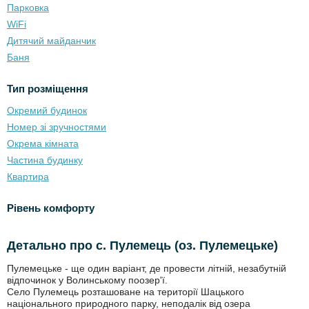
Парковка
WiFi
Дитячий майданчик
Баня
Тип розміщення
Окремий будинок
Номер зі зручностями
Окрема кімната
Частина будинку
Квартира
Рівень комфорту
Детально про с. Пулемець (оз. Пулемецьке)
Пулемецьке - ще один варіант, де провести літній, незабутній
відпочинок у Волинському поозер'ї.
Село Пулемець розташоване на території Шацького
національного природного парку, неподалік від озера