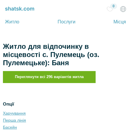
0
Житло
Послуги
Місця
Житло для відпочинку в
місцевості с. Пулемець (оз.
Пулемецьке): Баня
Переглянути всі 296 варіантів житла
Опції
Харчування
Перша лінія
Басейн