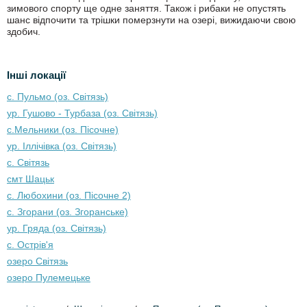
зимового спорту ще одне заняття. Також і рибаки не опустять
шанс відпочити та трішки померзнути на озері, вижидаючи свою
здобич.
Інші локації
с. Пульмо (оз. Світязь)
ур. Гушово - Турбаза (оз. Світязь)
с.Мельники (оз. Пісочне)
ур. Іллічівка (оз. Світязь)
с. Світязь
смт Шацьк
с. Любохини (оз. Пісочне 2)
с. Згорани (оз. Згоранське)
ур. Гряда (оз. Світязь)
с. Острів'я
озеро Світязь
озеро Пулемецьке