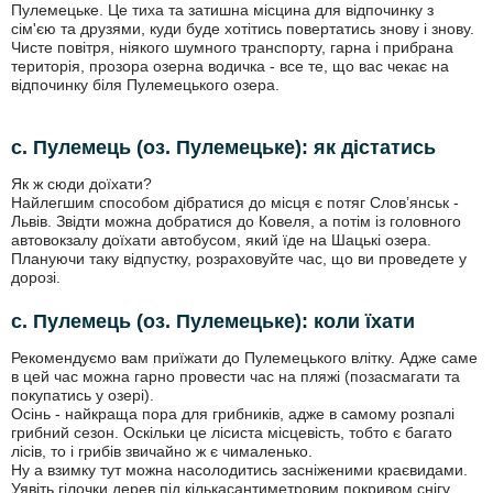
Пулемецьке. Це тиха та затишна місцина для відпочинку з
сім'єю та друзями, куди буде хотітись повертатись знову і знову.
Чисте повітря, ніякого шумного транспорту, гарна і прибрана
територія, прозора озерна водичка - все те, що вас чекає на
відпочинку біля Пулемецького озера.
с. Пулемець (оз. Пулемецьке): як дістатись
Як ж сюди доїхати?
Найлегшим способом дібратися до місця є потяг Слов’янськ -
Львів. Звідти можна добратися до Ковеля, а потім із головного
автовокзалу доїхати автобусом, який їде на Шацькі озера.
Плануючи таку відпустку, розраховуйте час, що ви проведете у
дорозі.
с. Пулемець (оз. Пулемецьке): коли їхати
Рекомендуємо вам приїжати до Пулемецького влітку. Адже саме
в цей час можна гарно провести час на пляжі (позасмагати та
покупатись у озері).
Осінь - найкраща пора для грибників, адже в самому розпалі
грибний сезон. Оскільки це лісиста місцевість, тобто є багато
лісів, то і грибів звичайно ж є чималенько.
Ну а взимку тут можна насолодитись засніженими краєвидами.
Уявіть гілочки дерев під кількасантиметровим покривом снігу,