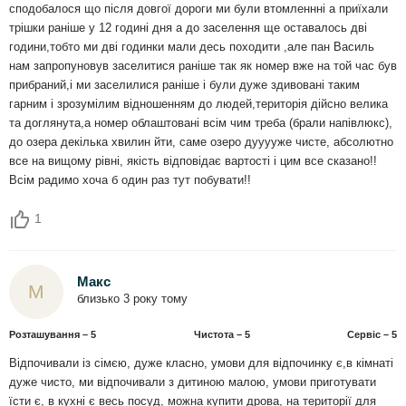
сподобалося що після довгої дороги ми були втомленнні а приїхали
трішки раніше у 12 годині дня а до заселення ще оставалось дві
години,тобто ми дві годинки мали десь походити ,але пан Василь
нам запропуновув заселитися раніше так як номер вже на той час був
прибраний,і ми заселилися раніше і були дуже здивовані таким
гарним і зрозумілим відношенням до людей,територія дійсно велика
та доглянута,а номер облаштовані всім чим треба (брали напівлюкс),
до озера декілька хвилин йти, саме озеро дууууже чисте, абсолютно
все на вищому рівні, якість відповідає вартості і цим все сказано!!
Всім радимо хоча б один раз тут побувати!!
1
Макс
М
близько 3 року тому
Розташування – 5
Чистота – 5
Сервіс – 5
Відпочивали із сімєю, дуже класно, умови для відпочинку є,в кімнаті
дуже чисто, ми відпочивали з дитиною малою, умови приготувати
їсти є, в кухні є весь посуд, можна купити дрова, на території для