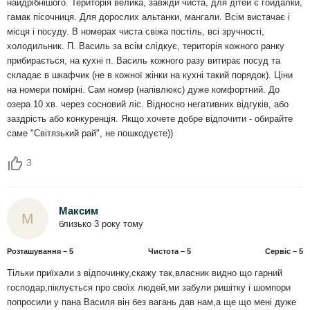
найдрібнішого. Територія велика, завжди чиста, для дітей є гойдалки,
гамак пісочниця. Для дорослих альтанки, мангали. Всім вистачає і
місця і посуду. В номерах чиста свіжа постіль, всі зручності,
холодильник. П. Василь за всім слідкує, територія кожного ранку
прибирається, на кухні п. Василь кожного разу витирає посуд та
складає в шкафчик (не в кожної жінки на кухні такий порядок). Ціни
на номери помірні. Сам номер (напівлюкс) дуже комфортний. До
озера 10 хв. через сосновий ліс. Відносно негативних відгуків, або
заздрість або конкуренція. Якщо хочете добре відпочити - обирайте
саме "Світязький рай", не пошкодуєте))
3
Максим
М
близько 3 року тому
Розташування – 5
Чистота – 5
Сервіс – 5
Тільки приїхали з відпочинку,скажу так,власник видно що гарний
господар,піклується про своїх людей,ми забули ришітку і шомпори
попросили у пана Василя він без вагань дав нам,а ще що мені дуже