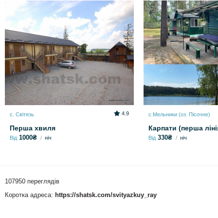
4.9
с. Світязь
с.Мельники (оз. Пісочне)
Перша хвиля
Карпати (перша ліні
1000₴
330₴
Від
ніч
Від
ніч
107950 переглядів
Коротка адреса:
https://shatsk.com/svityazkuy_ray