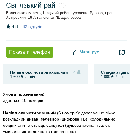
Світязький рай
Волинська область, Шацький район, урочище Гушово, пров.
Хутірський, 18 А пансіонат "Шацькі озера"
4.8
–
32 відгуків
Маршрут
Показати телефон
Напівлюкс чотирьохмісний
4
Стандарт двом
1 600 ₴
ніч
1 000 ₴
ніч
Умови проживання:
Здається 10 номерів.
Напівлюкс чотиримісний
(6 номерів): двоспальне ліжко,
розкладний диван, телевізор (цифрове ТБ), холодильник,
обідній стіл та стільці, санвузол (душова кабіна, туалет,
умивальник, холодна та гаряча вода).