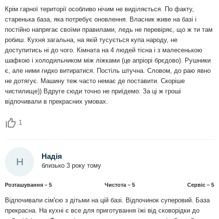
Крім гарної території особливо нічим не виділяється. По факту,
старенька база, яка потребує оновлення. Власник живе на базі і
постійно напрягає своїми правилами, ледь не перевіряє, що ж ти там
робиш. Кухня загальна, на якій тусується купа народу, не
доступитись ні до чого. Кімната на 4 людей тісна і з малесенькою
шафкою і холодильником між ліжками (це апріорі брєдово). Рушники
є, але ними гидко витиратися. Постіль штучна. Словом, до раю явно
не дотягує. Машину теж часто немає де поставити. Скоріше
чистилище)) Вдруге сюди точно не приїдемо. За ці ж гроші
відпочивали в прекрасних умовах.
1
Надія
Н
близько 3 року тому
Розташування – 5
Чистота – 5
Сервіс – 5
Відпочивали сім'єю з дітьми на цій базі. Відпочинок суперовий. База
прекрасна. На кухні є все для приготування їжі від сковорідки до