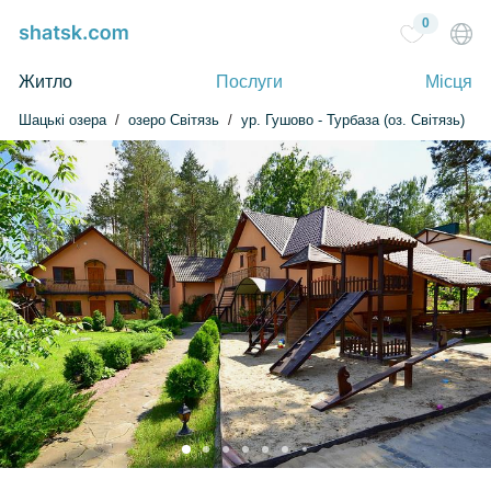
0
Житло
Послуги
Місця
Шацькі озера
озеро Світязь
ур. Гушово - Турбаза (оз. Світязь)