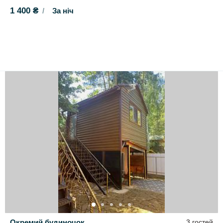
1 400 ₴
За ніч
Окремий будиночок
3 гостей