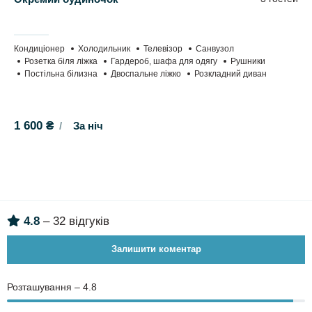
Кондиціонер
Холодильник
Телевізор
Санвузол
Розетка біля ліжка
Гардероб, шафа для одягу
Рушники
Постільна білизна
Двоспальне ліжко
Розкладний диван
1 600 ₴
За ніч
4.8
– 32 відгуків
Залишити коментар
Розташування – 4.8