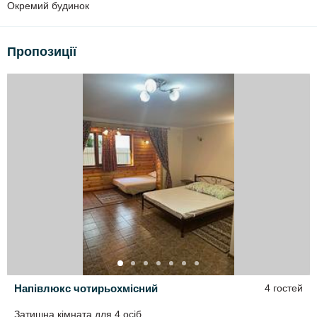
Окремий будинок
мангали,
гойдалка,
велика пісочниця,
Пропозиції
лавки.
До ваших послуг (за окрему плату):
тенісний стіл,
пральна машина,
дрова.
Напівлюкс чотирьохмісний
4 гостей
Затишна кімната для 4 осіб