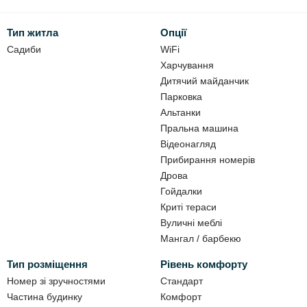
Напівлюкс чотиримісний - 1600 грн/доба,
Стандарт двомісний - 1000 грн/доба,
Тип житла
Опції
Стандарт чотиримісний - 1400 грн/доба,
Окремий будиночок - 1600 грн/доба.
Садиби
WiFi
Харчування
З 01.09 - ціна договірна.
Дитячий майданчик
Парковка
Виселення до 11:00, заїзд з 14:00.
Альтанки
Можливі додаткові місця.
Пральна машина
Діє гнучка система знижок, в залежності від кількості днів
Відеонагляд
проживання та осіб.
Прибирання номерів
Дрова
До ваших послуг:
Гойдалки
Wi-Fi 50 Мбіт,
Криті тераси
Вуличні меблі
стоянка з відеонаглядом
Мангал / барбекю
дитячий майданчик,
альтанки,
Тип розміщення
Рівень комфорту
бесідки,
Номер зі зручностями
Стандарт
автостоянка,
Частина будинку
Комфорт