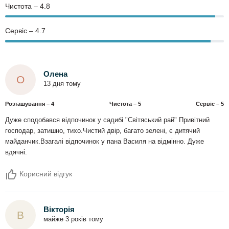
Чистота – 4.8
Сервіс – 4.7
Олена
О
13 дня тому
Розташування – 4
Чистота – 5
Сервіс – 5
Дуже сподобався відпочинок у садибі "Світяський рай" Привітний
господар, затишно, тихо.Чистий двір, багато зелені, є дитячий
майданчик.Взагалі відпочинок у пана Василя на відмінно. Дуже
вдячні.
Корисний відгук
Вікторія
В
майже 3 років тому