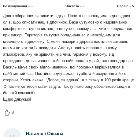
Розташування – 5
Чистота – 5
Сервіс – 5
Довго збиралася залишити відгук. Просто не знаходила відповідних
слів, щоб описати наш відпочинок. База бузумовно є надзвичайно
комфортною, суперчистою, а ще у сосновому лісі, чим я керувалася
при виборі. Територія та кухня обладнана всім необхідним для
ідеального відпочинку. Сімейні номери з дерева настільки затишні,
що ми не хотіли їх покидати. Але тут навіть справа в іншому -
атмосфера, яку не зрівняти ні з чим, гармонія у всьому, від
прокидання до засинання, дійсно ніби попала у рай, так господар пан
Василь цінує своїх відпочиваючих, всі прохання вирішувалися в
найближчий час. Постійно відчувалася турбота й розуміння з його
сторони. Хтось скаже: "Добре, як вдома", а я скажу в 100 разів краще
☺️ так не хотілося їхати звідти. Наступного року обов'язково сюди в
більшій компанії)
Щиро дякуємо!
9
Наталія і Оксана
Н