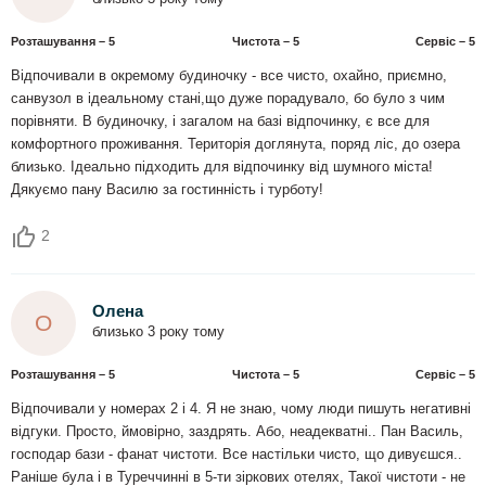
Розташування – 5
Чистота – 5
Сервіс – 5
Відпочивали в окремому будиночку - все чисто, охайно, приємно,
санвузол в ідеальному стані,що дуже порадувало, бо було з чим
порівняти. В будиночку, і загалом на базі відпочинку, є все для
комфортного проживання. Територія доглянута, поряд ліс, до озера
близько. Ідеально підходить для відпочинку від шумного міста!
Дякуємо пану Василю за гостинність і турботу!
2
Олена
О
близько 3 року тому
Розташування – 5
Чистота – 5
Сервіс – 5
Відпочивали у номерах 2 і 4. Я не знаю, чому люди пишуть негативні
відгуки. Просто, ймовірно, заздрять. Або, неадекватні.. Пан Василь,
господар бази - фанат чистоти. Все настільки чисто, що дивуєшся..
Раніше була і в Туреччинні в 5-ти зіркових отелях, Такої чистоти - не