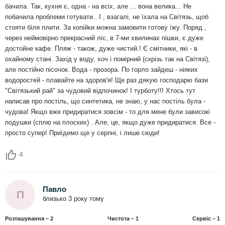
бачила. Так, кухня є, одна - на всіх, але ... вона велика... Не
побачила проблеми готувати.. І , взагалі, не їхала на Світязь, щоб
стояти біля плити. За копійки можна замовити готову їжу. Поряд ,
через неймовірно прекрасний ліс, в 7-ми хвилинах пішки, є дуже
достойне кафе. Пляж - також, дуже чистий.! Є смітники, які - в
охайному стані. Захід у воду, хоч і помірний (скрізь так на Світязі),
але постійно пісочок. Вода - прозора. По горло зайдеш - ніяких
водоростей - плавайте на здоров'я! Ще раз дякую господарю бази
"Світязький рай" за чудовий відпочинок! І турботу!!! Хтось тут
написав про постіль, що синтетика, не знаю, у нас постіль була -
чудова! Якщо вже придиратися зовсім - то для мене були зависокі
подушки (сплю на плоских) . Але, це, якщо дуже придиратися. Все -
просто супер! Приїдемо ще у серпні, і лише сюди!
4
Павло
П
близько 3 року тому
Розташування – 2
Чистота – 1
Сервіс – 1