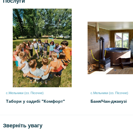
Послуги
с.Мельники (оз. Пісочне)
с.Мельники (оз. Пісочне)
Табори у садибі "Комфорт"
Баня/Чан-джакузі
Зверніть увагу