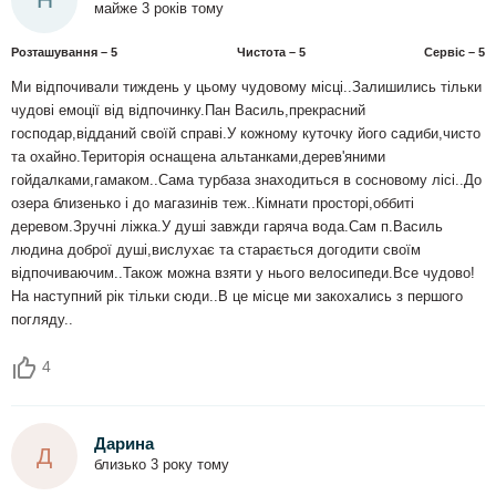
майже 3 років тому
Розташування – 5
Чистота – 5
Сервіс – 5
Ми відпочивали тиждень у цьому чудовому місці..Залишились тільки
чудові емоції від відпочинку.Пан Василь,прекрасний
господар,відданий своїй справі.У кожному куточку його садиби,чисто
та охайно.Територія оснащена альтанками,дерев'яними
гойдалками,гамаком..Сама турбаза знаходиться в сосновому лісі..До
озера близенько і до магазинів теж..Кімнати просторі,оббиті
деревом.Зручні ліжка.У душі завжди гаряча вода.Сам п.Василь
людина доброї душі,вислухає та старається догодити своїм
відпочиваючим..Також можна взяти у нього велосипеди.Все чудово!
На наступний рік тільки сюди..В це місце ми закохались з першого
погляду..
4
Дарина
Д
близько 3 року тому