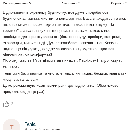
Розташування – 5
Чистота – 5
Сервіс – 5
Відпочивали в окремому будиночку, все дуже сподобалось,
будиночок затишний, чистий та комфортний. База знаходиться в лісі,
що є великим плюсом, адже там тихо, немає ніякого шуму. На
території є загальна кухня, місця вистачає всім, також є все
необхідне для приготування їжі (багато посуду, прибори, кастрюлі,
сковорідки, миюче і т.д). Дуже сподобався власник - пан Василь,
видно, що він дуже доглядає за базою та турбується, щоб ваш
відпочинок був комфортний.
Поблизу бази за 10 хв пішки є два пляжа «Пансіонат Шацькі озера»
та «Гарт».
Територія бази велика та чиста, є гойдалки, гамак, бесідки, мангали -
місця вистачає всім.
Дуже рекомендую «Світязький рай» для відпочинку! Обовʼязково
приїдемо сюди ще раз)
2
Tania
T
близько 3 року тому