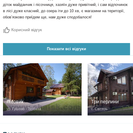
діток майданчик і пісочниця, хазяїн дуже привітний, і сам відпочинок
в лісі дуже класний, до озера іти до 10 хв, є магазини на території,
обовʼязково приїдем ще, нам дуже сподобалося!
Корисний відгук
Показати всі відгуки
Лісовик
Три перлини
ур. Гушово - Турбаза
с. Світязь