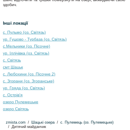
здобич.
Інші локації
с. Пульмо (оз. Світязь)
ур. Гушово - Турбаза (оз. Світязь)
с.Мельники (оз. Пісочне)
ур. Іллічівка (оз. Світязь)
с. Світязь
смт Шацьк
с. Любохини (оз. Пісочне 2)
с. Згорани (оз. Згоранське)
ур. Гряда (оз. Світязь)
с. Острів'я
озеро Пулемецьке
озеро Світязь
zmista.com
Шацькі озера
с. Пулемець (оз. Пулемецьке)
Дитячий майданчик