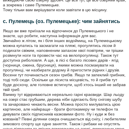
вижидаючи свою озерну здобич. Це все тут, це все озерний край,
а зокрема і саме Пулемецьке.
Тому тільки вам вирішувати коли завітати в цю місцину.
с. Пулемець (оз. Пулемецьке): чим зайнятись
Якщо ви вже приїхали на відпочинок до Пулемецького і не
знаєте, що робити, наступна інформація для вас.
Звичайно ж літом, як і біля інших водоймищ, на Пулемецькому
можна купатись та засмагати на пляжі, прогулятись лісом й
подихати свіжим, наповненим запахом хвої повітрям, чи трішки
розімнути ноги та провести час на велопрогулянці. Також тут
доступна риболовля. А ще, в лісі є багато лісових дарів - ягід
(чорниця, ожина, брусниця), якими можна посмакувати на
прогулянці, чи назбирати додому й пригостити рідних і друзів.
Восени тут починається сезон грибів. Якщо ти запеклий грибник,
тоді тобі сюди. Оскільки це лісиста місцевість, то й грибів тут
буде досхочу, але головне встигнути, щоб хтось інший не забрав
твій гриб.
Взимку тут відкриваються нереально гарні краєвиди. Шар льоду
на озері стає грубшим, дерева ніби одягають білу снігову шубу
та зачаровано чекають весни. Можна просто милуватись цією
картиною, але найкраще - брати фотокамеру чи телефон та
дивувати своїх підписників казковими фото. Ну і куди ж без
ковзанів? Певні ділянки озера очищаються від снігу, і любителям
зимового спорту ще одне заняття. Також і рибаки не опустять
шанс відпочити та трішки померзнути на озері, вижидаючи свою