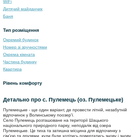
WiFi
Дитячий майданчик
Баня
Тип розміщення
Окремий будинок
Номер зі зручностями
Окрема кімната
Частина будинку
Квартира
Рівень комфорту
Детально про с. Пулемець (оз. Пулемецьке)
Пулемецьке - ще один варіант, де провести літній, незабутній
відпочинок у Волинському поозер'ї.
Село Пулемець розташоване на території Шацького
національного природного парку, неподалік від озера
Пулемецьке. Це тиха та затишна місцина для відпочинку з
сім'єю та друзями, куди буде хотітись повертатись знову і знову.