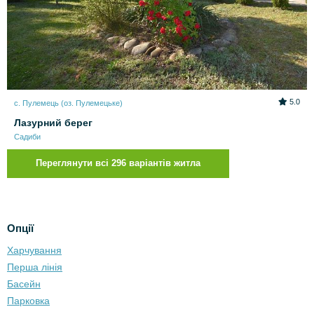
5.0
с. Пулемець (оз. Пулемецьке)
Лазурний берег
Садиби
Переглянути всі 296 варіантів житла
Опції
Харчування
Перша лінія
Басейн
Парковка