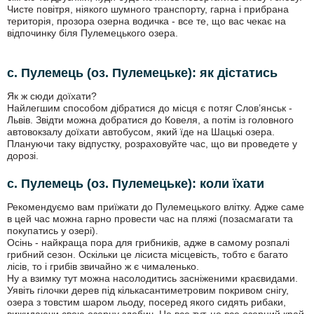
Чисте повітря, ніякого шумного транспорту, гарна і прибрана
територія, прозора озерна водичка - все те, що вас чекає на
відпочинку біля Пулемецького озера.
с. Пулемець (оз. Пулемецьке): як дістатись
Як ж сюди доїхати?
Найлегшим способом дібратися до місця є потяг Слов’янськ -
Львів. Звідти можна добратися до Ковеля, а потім із головного
автовокзалу доїхати автобусом, який їде на Шацькі озера.
Плануючи таку відпустку, розраховуйте час, що ви проведете у
дорозі.
с. Пулемець (оз. Пулемецьке): коли їхати
Рекомендуємо вам приїжати до Пулемецького влітку. Адже саме
в цей час можна гарно провести час на пляжі (позасмагати та
покупатись у озері).
Осінь - найкраща пора для грибників, адже в самому розпалі
грибний сезон. Оскільки це лісиста місцевість, тобто є багато
лісів, то і грибів звичайно ж є чималенько.
Ну а взимку тут можна насолодитись засніженими краєвидами.
Уявіть гілочки дерев під кількасантиметровим покривом снігу,
озера з товстим шаром льоду, посеред якого сидять рибаки,