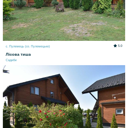
5.0
с. Пулемець (оз. Пулемецьке)
Лісова тиша
Садиби