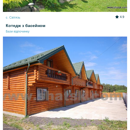
4.9
с. Світязь
Котедж з басейном
Бази відпочинку