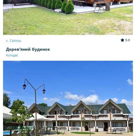
5.0
с. Світязь
Дерев'яний будинок
Котеджі