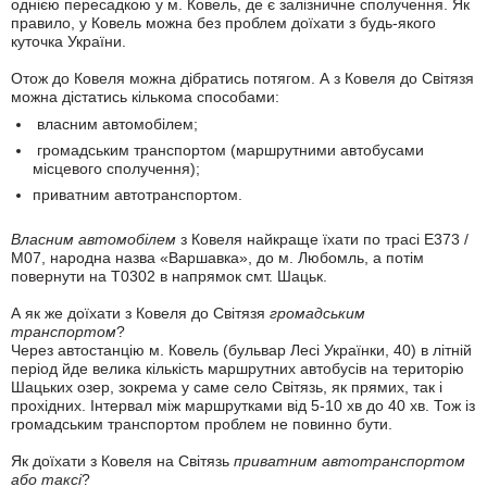
однією пересадкою у м. Ковель, де є залізничне сполучення. Як
правило, у Ковель можна без проблем доїхати з будь-якого
куточка України.
Отож до Ковеля можна дібратись потягом. А з Ковеля до Світязя
можна дістатись кількома способами:
власним автомобілем;
громадським транспортом (маршрутними автобусами
місцевого сполучення);
приватним автотранспортом.
Власним автомобілем
з Ковеля найкраще їхати по трасі Е373 /
М07, народна назва «Варшавка», до м. Любомль, а потім
повернути на Т0302 в напрямок смт. Шацьк.
А як же доїхати з Ковеля до Світязя
громадським
транспортом
?
Через автостанцію м. Ковель (бульвар Лесі Українки, 40) в літній
період йде велика кількість маршрутних автобусів на територію
Шацьких озер, зокрема у саме село Світязь, як прямих, так і
прохідних. Інтервал між маршрутками від 5-10 хв до 40 хв. Тож із
громадським транспортом проблем не повинно бути.
Як доїхати з Ковеля на Світязь
приватним автотранспортом
або таксі
?