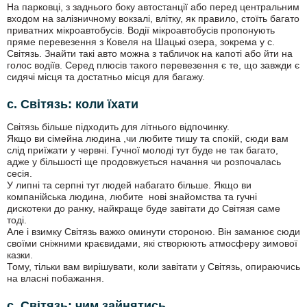
На парковці, з заднього боку автостанції або перед центральним
входом на залізничному вокзалі, влітку, як правило, стоїть багато
приватних мікроавтобусів. Водії мікроавтобусів пропонують
пряме перевезення з Ковеля на Шацькі озера, зокрема у с.
Світязь. Знайти такі авто можна з табличок на капоті або йти на
голос водіїв. Серед плюсів такого перевезення є те, що завжди є
сидячі місця та достатньо місця для багажу.
с. Світязь: коли їхати
Світязь більше підходить для літнього відпочинку.
Якщо ви сімейна людина ,чи любите тишу та спокій, сюди вам
слід приїжати у червні. Гучної молоді тут буде не так багато,
адже у більшості ще продовжується начання чи розпочалась
сесія.
У липні та серпні тут людей набагато більше. Якщо ви
компанійська людина, любите нові знайомства та гучні
дискотеки до ранку, найкраще буде завітати до Світязя саме
тоді.
Але і взимку Світязь важко оминути стороною. Він заманює сюди
своїми сніжними краєвидами, які створюють атмосферу зимової
казки.
Тому, тільки вам вирішувати, коли завітати у Світязь, опираючись
на власні побажання.
с. Світязь: чим зайнятись