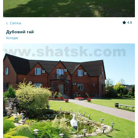
4.9
с. Світязь
Дубовий гай
Котеджі