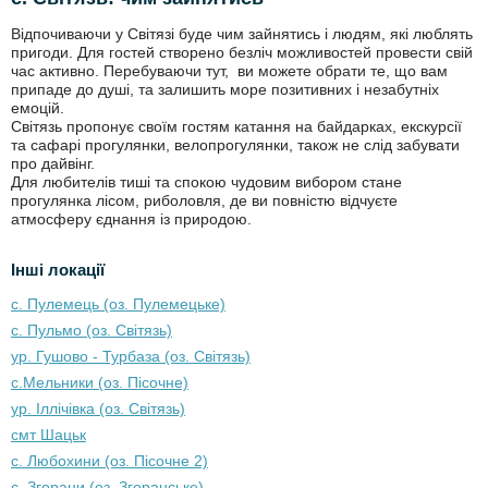
Відпочиваючи у Світязі буде чим зайнятись і людям, які люблять
пригоди. Для гостей створено безліч можливостей провести свій
час активно. Перебуваючи тут, ви можете обрати те, що вам
припаде до душі, та залишить море позитивних і незабутніх
емоцій.
Світязь пропонує своїм гостям катання на байдарках, екскурсії
та сафарі прогулянки, велопрогулянки, також не слід забувати
про дайвінг.
Для любителів тиші та спокою чудовим вибором стане
прогулянка лісом, риболовля, де ви повністю відчуєте
атмосферу єднання із природою.
Інші локації
с. Пулемець (оз. Пулемецьке)
с. Пульмо (оз. Світязь)
ур. Гушово - Турбаза (оз. Світязь)
с.Мельники (оз. Пісочне)
ур. Іллічівка (оз. Світязь)
смт Шацьк
с. Любохини (оз. Пісочне 2)
с. Згорани (оз. Згоранське)