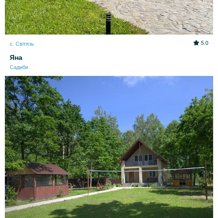
5.0
с. Світязь
Яна
Садиби