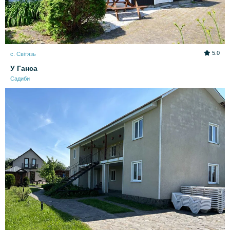
5.0
с. Світязь
У Ганса
Садиби