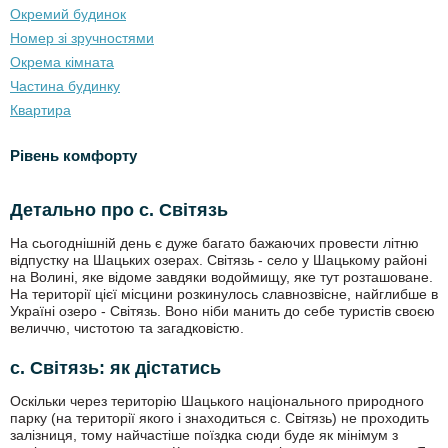
Окремий будинок
Номер зі зручностями
Окрема кімната
Частина будинку
Квартира
Рівень комфорту
Детально про с. Світязь
На сьогоднішній день є дуже багато бажаючих провести літню
відпустку на Шацьких озерах. Світязь - село у Шацькому районі
на Волині, яке відоме завдяки водоймищу, яке тут розташоване.
На території цієї місцини розкинулось славнозвісне, найглибше в
Україні озеро - Світязь. Воно ніби манить до себе туристів своєю
величчю, чистотою та загадковістю.
с. Світязь: як дістатись
Оскільки через територію Шацького національного природного
парку (на території якого і знаходиться с. Світязь) не проходить
залізниця, тому найчастіше поїздка сюди буде як мінімум з