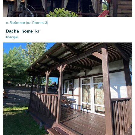
с. Любохини (оз. Пісочне 2)
Dacha_home_kr
Котеджі