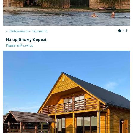
4.8
с. Любохини (оз. Пісочне 2)
На срібному березі
Приватний сектор