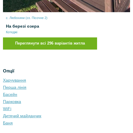
с. Любохини (оз. Пісочне 2)
На березі озера
Котеджі
Переглянути всі 296 варіантів житла
Опції
Харчування
Перша лінія
Басейн
Парковка
WiFi
Дитячий майданчик
Баня