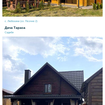
с. Любохини (оз. Пісочне 2)
Дача Тараса
Садиби