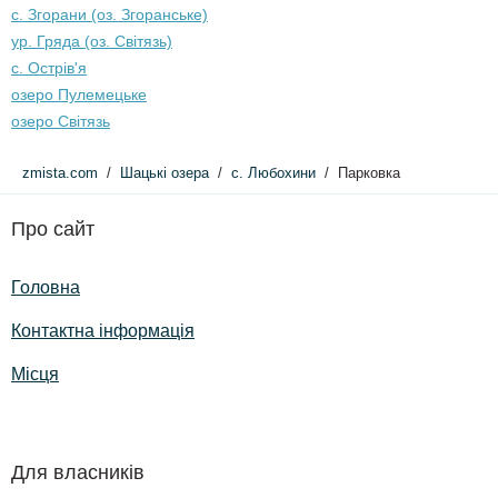
с. Згорани (оз. Згоранське)
ур. Гряда (оз. Світязь)
с. Острів'я
озеро Пулемецьке
озеро Світязь
zmista.com
Шацькі озера
c. Любохини
Парковка
Про сайт
Головна
Контактна інформація
Місця
Для власників