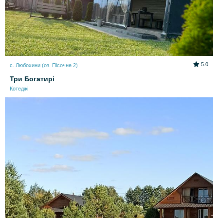
5.0
с. Любохини (оз. Пісочне 2)
Три Богатирі
Котеджі