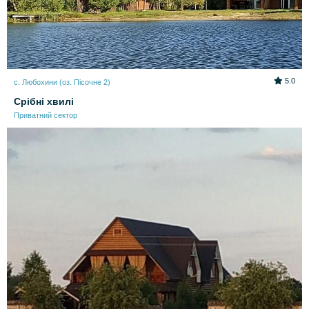
5.0
с. Любохини (оз. Пісочне 2)
Срібні хвилі
Приватний сектор