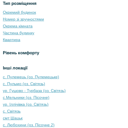
Тип розміщення
Окремий будинок
Номер зі зручностями
Окрема кімната
Частина будинку
Квартира
Рівень комфорту
Інші локації
с. Пулемець (оз. Пулемецьке)
с. Пульмо (оз. Світязь)
ур. Гушово - Турбаза (оз. Світязь)
с.Мельники (оз. Пісочне)
ур. Іллічівка (оз. Світязь)
с. Світязь
смт Шацьк
с. Любохини (оз. Пісочне 2)