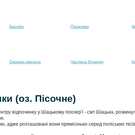
Басейн
Парковка
W
Окрема кімната
Частина будинку
К
и (оз. Пісочне)
ентру відпочинку у Шацькому поозер'ї - смт Шацька, розкин
ми.
 адже розташовані вони прямісінько серед поліських лісів