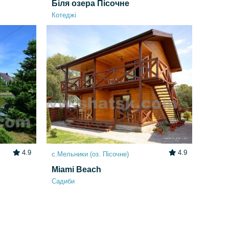
Біля озера Пісочне
Котеджі
4.9
4.9
с.Мельники (оз. Пісочне)
Miami Beach
Садиби