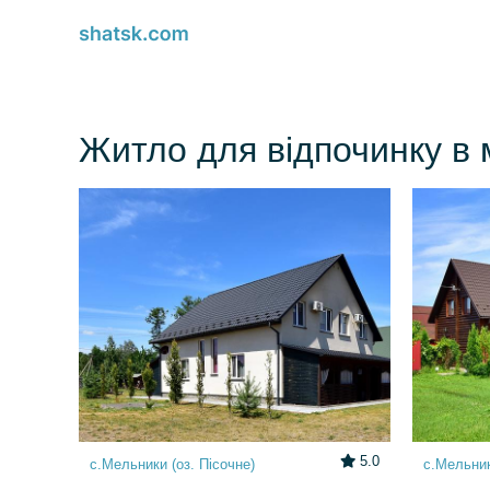
Житло для відпочинку в м
5.0
с.Мельники (оз. Пісочне)
с.Мельник