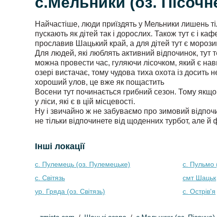
с.Мельники (оз. Пісочн
Найчастіше, люди приїздять у Мельники лишень тіль
пускають як дітей так і дорослих. Також тут є і к
прославив Шацький край, а для дітей тут є морозив
Для людей, які люблять активний відпочинок, тут 
можна провести час, гуляючи лісочком, який є навк
озері вистачає, тому чудова тиха охота із досить
хороший улов, це вже як пощастить
Восени тут починається грибний сезон. Тому якщо
у ліси, які є в цій місцевості.
Ну і звичайно ж не забуваємо про зимовий відпочи
не тільки відпочинете від щоденних турбот, але й
Інші локації
с. Пулемець (оз. Пулемецьке)
с. Пульмо (
с. Світязь
смт Шацьк
ур. Гряда (оз. Світязь)
с. Острів'я
zmista.com
Шацькі озера
с.Мельники (оз. Пісочне)