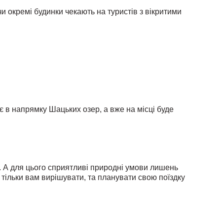
и окремі будинки чекають на туристів з вікритими
є в напрямку Шацьких озер, а вже на місці буде
і. А для цього сприятливі природні умови лишень
у тільки вам вирішувати, та планувати свою поїздку