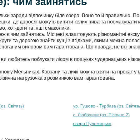
е): чим зайнятись
ки заради відпочинку біля озера. Воно то й правильно. По вс
афешки, де дорослі можуть випити келих пива та посмакувати
о, хот-доги та інші смаколики.
теж є чим зайнятись. Місцеві влаштовують різноманітні екск
руги та дорогою знайти кущі з ягідками, якими можна поласу
 непоганим виловом вам гарантована. Що правда, не всі знают
 ви любитель поблукати лісом в пошуках чудернацьких ніжо
нок у Мельниках. Ковзани та лижі можна взяти на прокат у м
 фізична нагрузочка з розминкою вам гарантована.
оз. Світязь)
ур. Гушово - Турбаза (оз. Світязь
с. Любохини (оз. Пісочне 2)
озеро Пулемецьке
Харчування