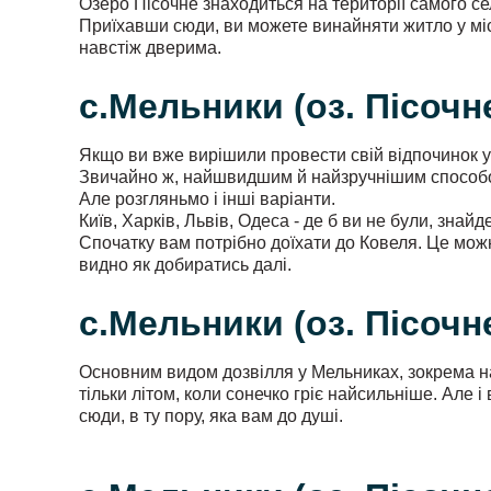
Озеро Пісочне знаходиться на території самого сел
Приїхавши сюди, ви можете винайняти житло у місц
навстіж дверима.
с.Мельники (оз. Пісочне
Якщо ви вже вирішили провести свій відпочинок у
Звичайно ж, найшвидшим й найзручнішим способом
Але розгляньмо і інші варіанти.
Київ, Харків, Львів, Одеса - де б ви не були, знайд
Спочатку вам потрібно доїхати до Ковеля. Це можн
видно як добиратись далі.
с.Мельники (оз. Пісочне
Основним видом дозвілля у Мельниках, зокрема на
тільки літом, коли сонечко гріє найсильніше. Але 
сюди, в ту пору, яка вам до душі.