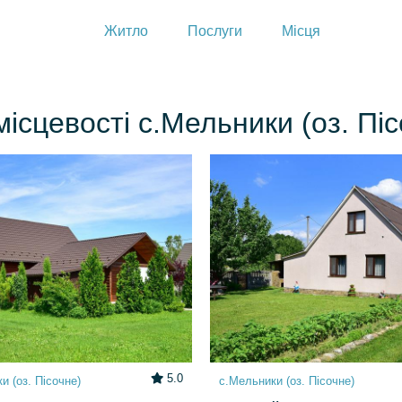
Житло
Послуги
Місця
ісцевості с.Мельники (оз. Пі
5.0
и (оз. Пісочне)
с.Мельники (оз. Пісочне)