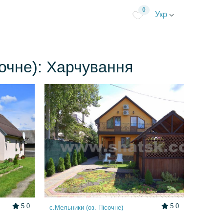
0
Укр
сочне): Харчування
5.0
5.0
с.Мельники (оз. Пісочне)