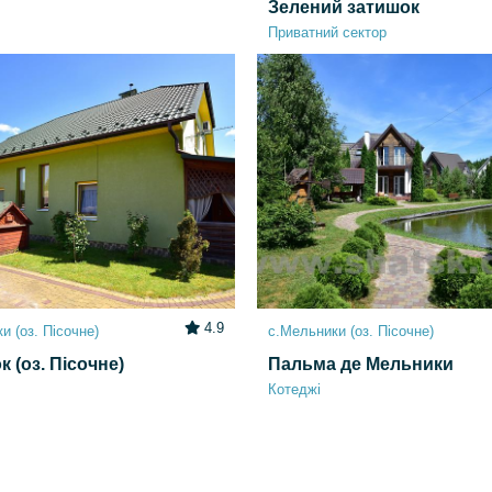
Зелений затишок
Приватний сектор
4.9
и (оз. Пісочне)
с.Мельники (оз. Пісочне)
к (оз. Пісочне)
Пальма де Мельники
Котеджі