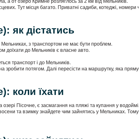
а, а от озеро Кримне розляглось за 2 км від Мельників.
евих. Тут місця багато. Приватні садиби, котеджі, номери ч
): як дістатись
 Мельниках, з транспортом не має бути проблем.
 доїхати до Мельників є власне авто.
еться транспорт і до Мельників.
а зробити потягом. Далі пересісти на маршрутку, яка пряму
): коли їхати
 озері Пісочне, є засмагання на пляжі та купання у водойм
і восени та взимку знайдете чим зайнятись у Мельниках. Том