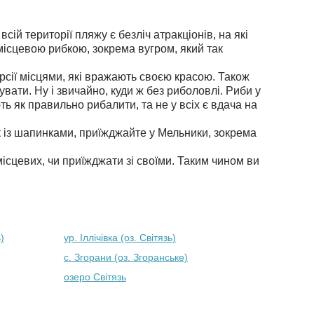
ій території пляжу є безліч атракціонів, на які
 місцевою рибкою, зокрема вугром, який так
урсії місцями, які вражають своєю красою. Також
вати. Ну і звичайно, куди ж без риболовлі. Риби у
ь як правильно рибалити, та не у всіх є вдача на
к із шапинками, приїжджайте у Мельники, зокрема
ісцевих, чи приїжджати зі своїми. Таким чином ви
)
ур. Іллічівка (оз. Світязь)
с. Згорани (оз. Згоранське)
озеро Світязь