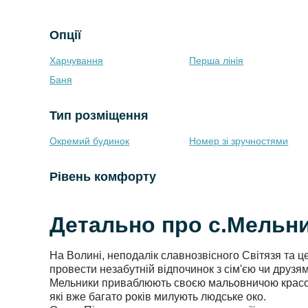
Опції
Харчування
Перша лінія
Баня
Тип розміщення
Окремий будинок
Номер зі зручностями
Рівень комфорту
Детально про с.Мельник
На Волині, неподалік славнозвісного Світязя та ц
провести незабутній відпочинок з сім'єю чи друзя
Мельники приваблюють своєю мальовничою красою,
які вже багато років милують людське око.