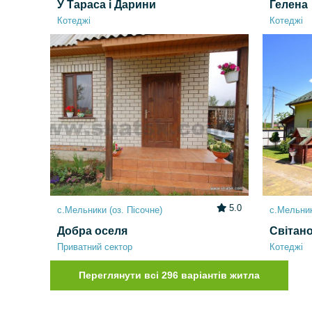
У Тараса і Дарини
Гелена
Котеджі
Котеджі
5.0
с.Мельники (оз. Пісочне)
с.Мельник
Добра оселя
Світано
Приватний сектор
Котеджі
Переглянути всі 296 варіантів житла