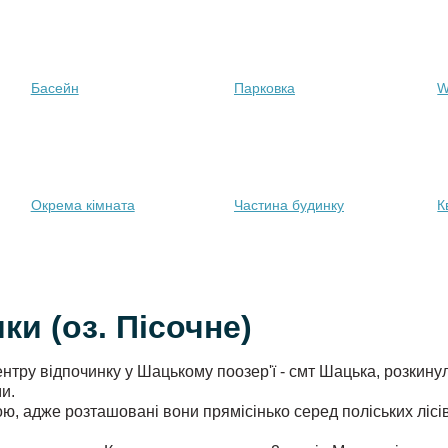
Басейн
Парковка
W
Окрема кімната
Частина будинку
К
и (оз. Пісочне)
ентру відпочинку у Шацькому поозер'ї - смт Шацька, розкин
ми.
 адже розташовані вони прямісінько серед поліських лісів