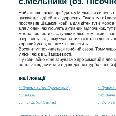
с.Мельники (оз. Пісочн
Найчастіше, люди приїздять у Мельники лишень тіль
пускають як дітей так і дорослих. Також тут є і к
прославив Шацький край, а для дітей тут є морозив
Для людей, які люблять активний відпочинок, тут 
можна провести час, гуляючи лісочком, який є навк
озері вистачає, тому чудова тиха охота із досить
хороший улов, це вже як пощастить
Восени тут починається грибний сезон. Тому якщо
у ліси, які є в цій місцевості.
Ну і звичайно ж не забуваємо про зимовий відпочи
не тільки відпочинете від щоденних турбот, але й
Інші локації
с. Пулемець (оз. Пулемецьке)
с. Пульмо (
с. Світязь
смт Шацьк
ур. Гряда (оз. Світязь)
с. Острів'я
zmista.com
Шацькі озера
с.Мельники (оз. Пісочне)