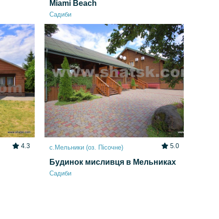
Miami Beach
Садиби
4.3
5.0
с.Мельники (оз. Пісочне)
Будинок мисливця в Мельниках
Садиби