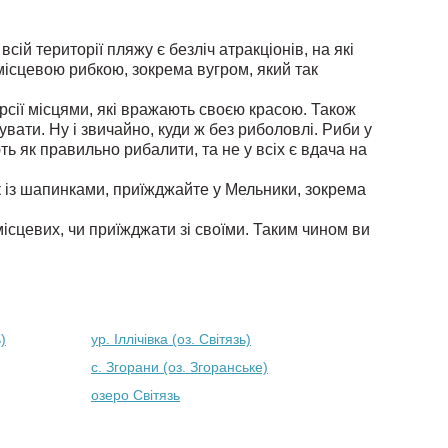
ій території пляжу є безліч атракціонів, на які
 місцевою рибкою, зокрема вугром, який так
урсії місцями, які вражають своєю красою. Також
вати. Ну і звичайно, куди ж без риболовлі. Риби у
ь як правильно рибалити, та не у всіх є вдача на
к із шапинками, приїжджайте у Мельники, зокрема
ісцевих, чи приїжджати зі своїми. Таким чином ви
)
ур. Іллічівка (оз. Світязь)
с. Згорани (оз. Згоранське)
озеро Світязь