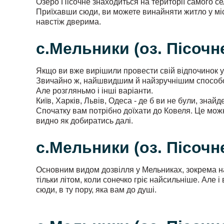
Озеро Пісочне знаходиться на території самого сел
Приїхавши сюди, ви можете винайняти житло у місц
навстіж дверима.
с.Мельники (оз. Пісочне
Якщо ви вже вирішили провести свій відпочинок у
Звичайно ж, найшвидшим й найзручнішим способом
Але розгляньмо і інші варіанти.
Київ, Харків, Львів, Одеса - де б ви не були, знайд
Спочатку вам потрібно доїхати до Ковеля. Це можн
видно як добиратись далі.
с.Мельники (оз. Пісочне
Основним видом дозвілля у Мельниках, зокрема на
тільки літом, коли сонечко гріє найсильніше. Але 
сюди, в ту пору, яка вам до душі.