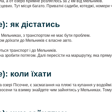
а, а от озеро Кримне розляглось за 2 км від Мельників.
евих. Тут місця багато. Приватні садиби, котеджі, номери ч
): як дістатись
 Мельниках, з транспортом не має бути проблем.
 доїхати до Мельників є власне авто.
еться транспорт і до Мельників.
а зробити потягом. Далі пересісти на маршрутку, яка пряму
): коли їхати
 озері Пісочне, є засмагання на пляжі та купання у водойм
і восени та взимку знайдете чим зайнятись у Мельниках. Том