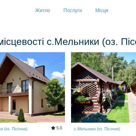
Житло
Послуги
Місця
ісцевості с.Мельники (оз. Пі
5.0
и (оз. Пісочне)
с.Мельники (оз. Пісочне)