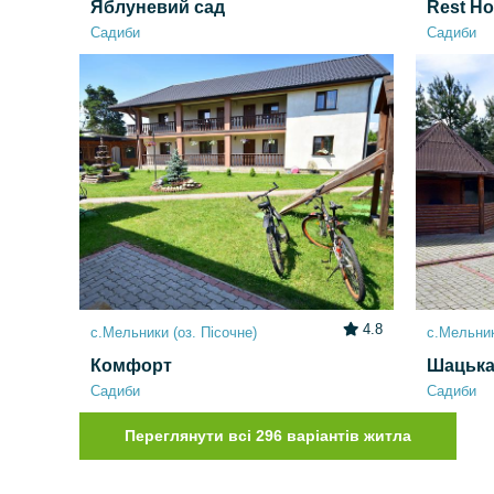
Яблуневий сад
Rest H
Садиби
Садиби
4.8
с.Мельники (оз. Пісочне)
с.Мельник
Комфорт
Шацька
Садиби
Садиби
Переглянути всі 296 варіантів житла