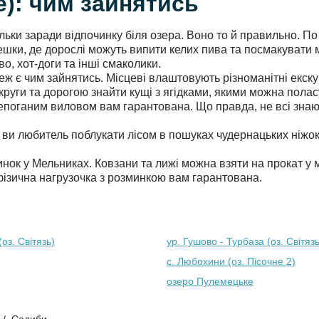
е): чим зайнятись
ки заради відпочинку біля озера. Воно то й правильно. По вс
афешки, де дорослі можуть випити келих пива та посмакувати
о, хот-доги та інші смаколики.
теж є чим зайнятись. Місцеві влаштовують різноманітні екск
руги та дорогою знайти кущі з ягідками, якими можна поласу
 непоганим виловом вам гарантована. Що правда, не всі знают
 ви любитель поблукати лісом в пошуках чудернацьких ніжо
нок у Мельниках. Ковзани та лижі можна взяти на прокат у м
 фізична нагрузочка з розминкою вам гарантована.
оз. Світязь)
ур. Гушово - Турбаза (оз. Світязь
с. Любохини (оз. Пісочне 2)
озеро Пулемецьке
Садиби