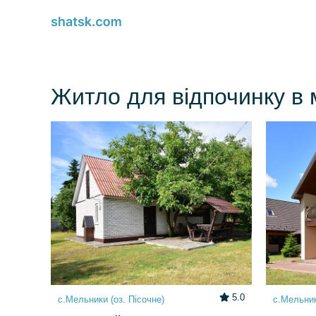
Житло для відпочинку в м
5.0
с.Мельники (оз. Пісочне)
с.Мельник