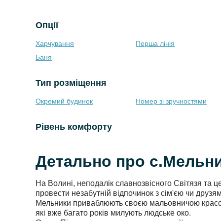
Опції
Харчування
Перша лінія
Баня
Тип розміщення
Окремий будинок
Номер зі зручностями
Рівень комфорту
Детально про с.Мельник
На Волині, неподалік славнозвісного Світязя та ц
провести незабутній відпочинок з сім'єю чи друзя
Мельники приваблюють своєю мальовничою красою,
які вже багато років милують людське око.