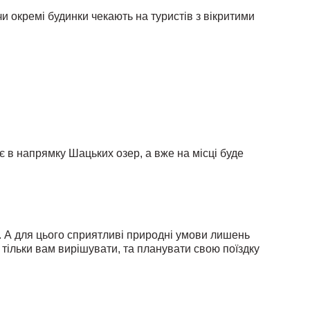
и окремі будинки чекають на туристів з вікритими
є в напрямку Шацьких озер, а вже на місці буде
і. А для цього сприятливі природні умови лишень
у тільки вам вирішувати, та планувати свою поїздку