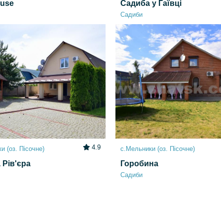
ouse
Садиба у Гаївці
Садиби
4.9
и (оз. Пісочне)
с.Мельники (оз. Пісочне)
 Рів'єра
Горобина
Садиби