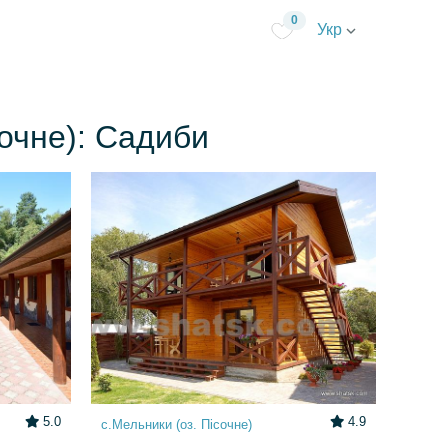
0
Укр
сочне): Садиби
5.0
4.9
с.Мельники (оз. Пісочне)