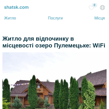
0
Житло
Послуги
Місця
Житло для відпочинку в
місцевості озеро Пулемецьке: WiFi