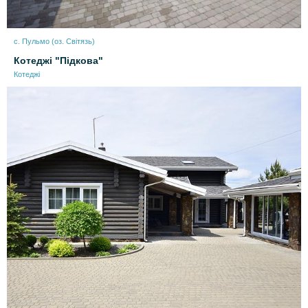
с. Пульмо (оз. Світязь)
Котеджі "Підкова"
Котеджі