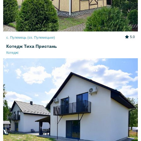
5.0
с. Пулемець (оз. Пулемецьке)
Котедж Тиха Пристань
Котеджі