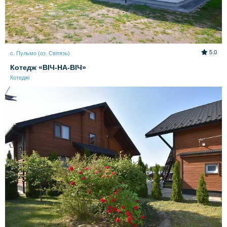
5.0
с. Пульмо (оз. Світязь)
Котедж «ВІЧ-НА-ВІЧ»
Котеджі