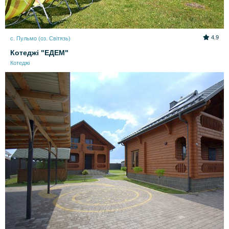
4.9
с. Пульмо (оз. Світязь)
Котеджі "ЕДЕМ"
Котеджі