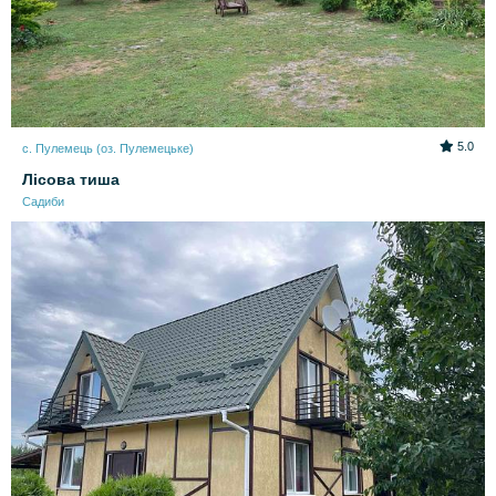
5.0
с. Пулемець (оз. Пулемецьке)
Лісова тиша
Садиби