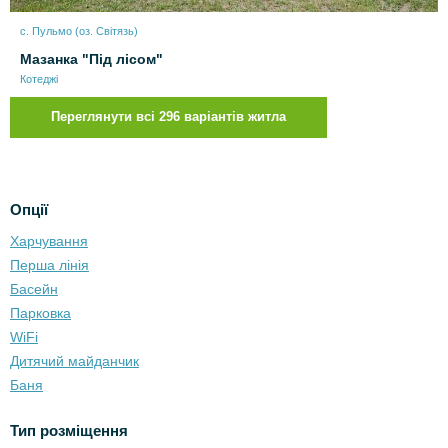
с. Пульмо (оз. Світязь)
Мазанка "Під лісом"
Котеджі
Переглянути всі 296 варіантів житла
Опції
Харчування
Перша лінія
Басейн
Парковка
WiFi
Дитячий майданчик
Баня
Тип розміщення