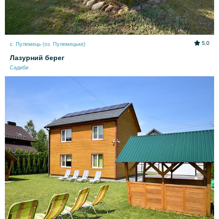
5.0
с. Пулемець (оз. Пулемецьке)
Лазурний берег
Садиби