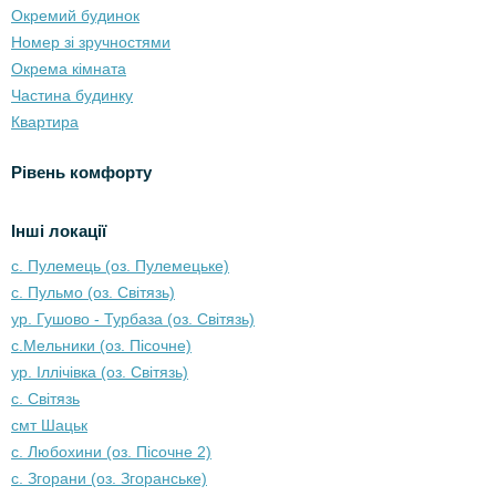
Окремий будинок
Номер зі зручностями
Окрема кімната
Частина будинку
Квартира
Рівень комфорту
Інші локації
с. Пулемець (оз. Пулемецьке)
с. Пульмо (оз. Світязь)
ур. Гушово - Турбаза (оз. Світязь)
с.Мельники (оз. Пісочне)
ур. Іллічівка (оз. Світязь)
с. Світязь
смт Шацьк
с. Любохини (оз. Пісочне 2)
с. Згорани (оз. Згоранське)