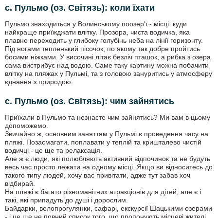
с. Пульмо (оз. Світязь): коли їхати
Пульмо знаходиться у Волинському поозер'ї - місці, куди
найкраще приїжджати влітку. Прозора, чиста водичка, яка
плавно переходить у глибоку голубінь неба на лінії горизонту.
Під ногами тепленький пісочок, по якому так добре пройтись
босими ніжками. У височині літає безліч пташок, а рибка з озера
сама вистрибує над водою. Саме таку картину можна побачити
влітку на пляжах у Пульмі, та з головою зануритись у атмосферу
єднання з природою.
с. Пульмо (оз. Світязь): чим зайнятись
Приїхали в Пульмо та незнаєте чим зайнятись? Ми вам в цьому
допоможемо.
Звичайно ж, основним заняттям у Пульмі є проведення часу на
пляжі. Позасмагати, поплавати у теплій та кришталево чистій
водичці - це ще та релаксація.
Але ж є люди, які полюбляють активний відпочинок та не будуть
весь час просто лежати на одному місці. Якщо ви відноситесь до
такого типу людей, хочу вас привітати, адже тут забав хоч
відбирай.
На пляжі є багато різноманітних атракціонів для дітей, але є і
такі, які припадуть до душі і дорослим.
Байдарки, велопрогулянки, сафарі, екскурсії Шацькими озерами
- і це ще не повний список того, що пропонують місцеві жителі