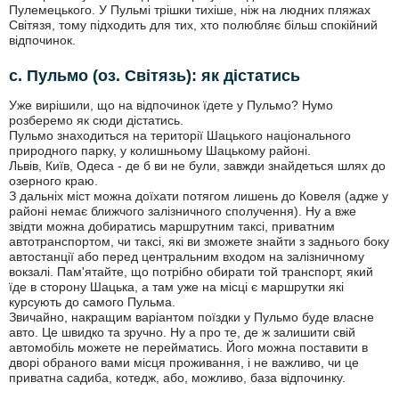
Пулемецького. У Пульмі трішки тихіше, ніж на людних пляжах
Світязя, тому підходить для тих, хто полюбляє більш спокійний
відпочинок.
с. Пульмо (оз. Світязь): як дістатись
Уже вирішили, що на відпочинок їдете у Пульмо? Нумо
розберемо як сюди дістатись.
Пульмо знаходиться на території Шацького національного
природного парку, у колишньому Шацькому районі.
Львів, Київ, Одеса - де б ви не були, завжди знайдеться шлях до
озерного краю.
З дальніх міст можна доїхати потягом лишень до Ковеля (адже у
районі немає ближчого залізничного сполучення). Ну а вже
звідти можна добиратись маршрутним таксі, приватним
автотранспортом, чи таксі, які ви зможете знайти з заднього боку
автостанції або перед центральним входом на залізничному
вокзалі. Пам'ятайте, що потрібно обирати той транспорт, який
їде в сторону Шацька, а там уже на місці є маршрутки які
курсують до самого Пульма.
Звичайно, накращим варіантом поїздки у Пульмо буде власне
авто. Це швидко та зручно. Ну а про те, де ж залишити свій
автомобіль можете не перейматись. Його можна поставити в
дворі обраного вами місця проживання, і не важливо, чи це
приватна садиба, котедж, або, можливо, база відпочинку.