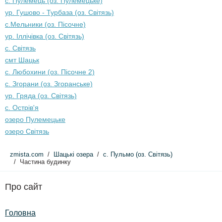
с. Пулемець (оз. Пулемецьке)
ур. Гушово - Турбаза (оз. Світязь)
с.Мельники (оз. Пісочне)
ур. Іллічівка (оз. Світязь)
с. Світязь
смт Шацьк
с. Любохини (оз. Пісочне 2)
с. Згорани (оз. Згоранське)
ур. Гряда (оз. Світязь)
с. Острів'я
озеро Пулемецьке
озеро Світязь
zmista.com
Шацькі озера
с. Пульмо (оз. Світязь)
Частина будинку
Про сайт
Головна