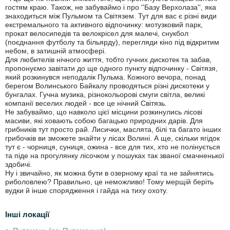
гостям краю. Також, не забуваймо і про ''Базу Верхолаза'', яка
знаходиться між Пульмом та Світязем. Тут для вас є різні види
екстремального та активного відпочинку: мотузковий парк,
прокат велосипедів та велокрісел для малечі, снукбол
(поєднання футболу та більярду), перегляди кіно під відкритим
небом, в затишній атмосфері.
Для любителів нічного життя, тобто гучних дискотек та забав,
пропонуємо завітати до ще одного пункту відпочинку - Світязя,
який розкинувся неподалік Пульма. Кожного вечора, понад
берегом Волинського Байкалу проводяться різні дискотеки у
бунгалах. Гучна музика, різнокольорові смуги світла, великі
компанії веселих людей - все це нічний Світязь.
Не забуваймо, що навколо цієї місцини розкинулись лісові
масиви, які ховають собою багацько природних дарів. Для
грибників тут просто рай. Лисички, маслята, білі та багато інших
грибочків ви зможете знайти у лісах Волині. А ще, скільки ягідок
тут є - чорниця, суниця, ожина - все для тих, хто не полінується
та піде на прогулянку лісочком у пошуках так званої смачненької
здобичі.
Ну і звичайно, як можна бути в озерному краї та не зайнятись
риболовлею? Правильно, це неможливо! Тому мерщій беріть
вудки й інше спорядження і гайда на тиху охоту.
Інші локації