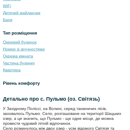
WiFi
Дитячий майданчик
Баня
Тип розміщення
Окремий будинок
Номер зі зручностями
Окрема кімната
Частина будинку
Квартира
Рівень комфорту
Детально про с. Пульмо (оз. Світязь)
У Західному Поліссі, на Волині, серед таємничих лісів,
заховалось Пульмо. Село, розташоване на території Шацьких
озер, а це значить, що Пульмо - ще одне місце, де можна
провести чудовий літній відпочинок.
Село розкинулось між двох озер - усім відомого Світязя та