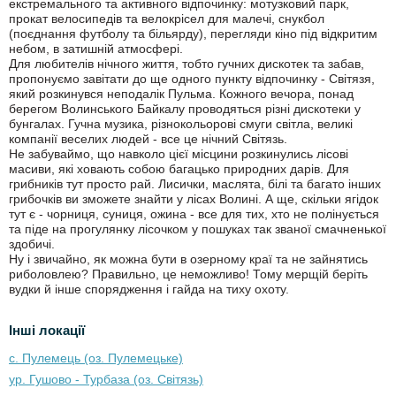
екстремального та активного відпочинку: мотузковий парк,
прокат велосипедів та велокрісел для малечі, снукбол
(поєднання футболу та більярду), перегляди кіно під відкритим
небом, в затишній атмосфері.
Для любителів нічного життя, тобто гучних дискотек та забав,
пропонуємо завітати до ще одного пункту відпочинку - Світязя,
який розкинувся неподалік Пульма. Кожного вечора, понад
берегом Волинського Байкалу проводяться різні дискотеки у
бунгалах. Гучна музика, різнокольорові смуги світла, великі
компанії веселих людей - все це нічний Світязь.
Не забуваймо, що навколо цієї місцини розкинулись лісові
масиви, які ховають собою багацько природних дарів. Для
грибників тут просто рай. Лисички, маслята, білі та багато інших
грибочків ви зможете знайти у лісах Волині. А ще, скільки ягідок
тут є - чорниця, суниця, ожина - все для тих, хто не полінується
та піде на прогулянку лісочком у пошуках так званої смачненької
здобичі.
Ну і звичайно, як можна бути в озерному краї та не зайнятись
риболовлею? Правильно, це неможливо! Тому мерщій беріть
вудки й інше спорядження і гайда на тиху охоту.
Інші локації
с. Пулемець (оз. Пулемецьке)
ур. Гушово - Турбаза (оз. Світязь)