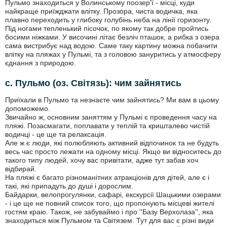
Пульмо знаходиться у Волинському поозер'ї - місці, куди
найкраще приїжджати влітку. Прозора, чиста водичка, яка
плавно переходить у глибоку голубінь неба на лінії горизонту.
Під ногами тепленький пісочок, по якому так добре пройтись
босими ніжками. У височині літає безліч пташок, а рибка з озера
сама вистрибує над водою. Саме таку картину можна побачити
влітку на пляжах у Пульмі, та з головою зануритись у атмосферу
єднання з природою.
с. Пульмо (оз. Світязь): чим зайнятись
Приїхали в Пульмо та незнаєте чим зайнятись? Ми вам в цьому
допоможемо.
Звичайно ж, основним заняттям у Пульмі є проведення часу на
пляжі. Позасмагати, поплавати у теплій та кришталево чистій
водичці - це ще та релаксація.
Але ж є люди, які полюбляють активний відпочинок та не будуть
весь час просто лежати на одному місці. Якщо ви відноситесь до
такого типу людей, хочу вас привітати, адже тут забав хоч
відбирай.
На пляжі є багато різноманітних атракціонів для дітей, але є і
такі, які припадуть до душі і дорослим.
Байдарки, велопрогулянки, сафарі, екскурсії Шацькими озерами
- і це ще не повний список того, що пропонують місцеві жителі
гостям краю. Також, не забуваймо і про ''Базу Верхолаза'', яка
знаходиться між Пульмом та Світязем. Тут для вас є різні види