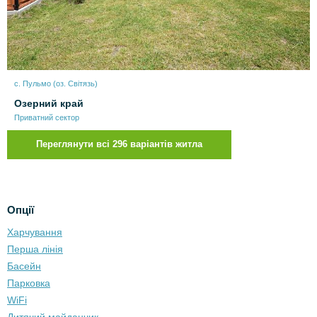
с. Пульмо (оз. Світязь)
Озерний край
Приватний сектор
Переглянути всі 296 варіантів житла
Опції
Харчування
Перша лінія
Басейн
Парковка
WiFi
Дитячий майданчик