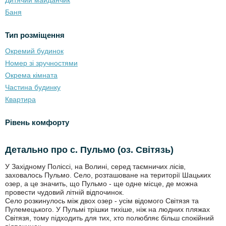
Баня
Тип розміщення
Окремий будинок
Номер зі зручностями
Окрема кімната
Частина будинку
Квартира
Рівень комфорту
Детально про с. Пульмо (оз. Світязь)
У Західному Поліссі, на Волині, серед таємничих лісів,
заховалось Пульмо. Село, розташоване на території Шацьких
озер, а це значить, що Пульмо - ще одне місце, де можна
провести чудовий літній відпочинок.
Село розкинулось між двох озер - усім відомого Світязя та
Пулемецького. У Пульмі трішки тихіше, ніж на людних пляжах
Світязя, тому підходить для тих, хто полюбляє більш спокійний