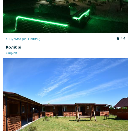
4.4
с. Пульмо (оз. Світязь)
Колібрі
Садиби