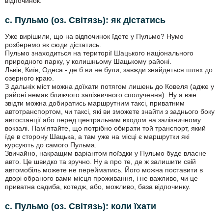
відпочинок.
с. Пульмо (оз. Світязь): як дістатись
Уже вирішили, що на відпочинок їдете у Пульмо? Нумо
розберемо як сюди дістатись.
Пульмо знаходиться на території Шацького національного
природного парку, у колишньому Шацькому районі.
Львів, Київ, Одеса - де б ви не були, завжди знайдеться шлях до
озерного краю.
З дальніх міст можна доїхати потягом лишень до Ковеля (адже у
районі немає ближчого залізничного сполучення). Ну а вже
звідти можна добиратись маршрутним таксі, приватним
автотранспортом, чи таксі, які ви зможете знайти з заднього боку
автостанції або перед центральним входом на залізничному
вокзалі. Пам'ятайте, що потрібно обирати той транспорт, який
їде в сторону Шацька, а там уже на місці є маршрутки які
курсують до самого Пульма.
Звичайно, накращим варіантом поїздки у Пульмо буде власне
авто. Це швидко та зручно. Ну а про те, де ж залишити свій
автомобіль можете не перейматись. Його можна поставити в
дворі обраного вами місця проживання, і не важливо, чи це
приватна садиба, котедж, або, можливо, база відпочинку.
с. Пульмо (оз. Світязь): коли їхати