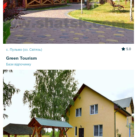
5.0
с. Пульмо (оз. Світязь)
Green Tourism
Бази відпочинку