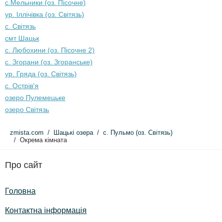
с.Мельники (оз. Пісочне)
ур. Іллічівка (оз. Світязь)
с. Світязь
смт Шацьк
с. Любохини (оз. Пісочне 2)
с. Згорани (оз. Згоранське)
ур. Гряда (оз. Світязь)
с. Острів'я
озеро Пулемецьке
озеро Світязь
zmista.com
Шацькі озера
с. Пульмо (оз. Світязь)
Окрема кімната
Про сайт
Головна
Контактна інформація