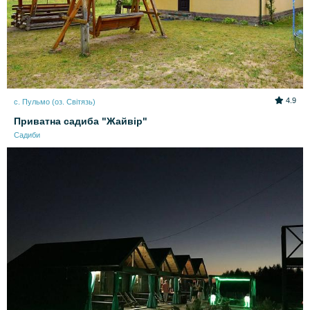
4.9
с. Пульмо (оз. Світязь)
Приватна садиба "Жайвір"
Садиби